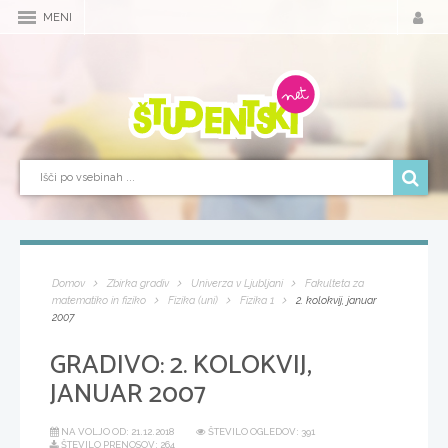
MENI
Domov
Zbirka gradiv
Univerza v Ljubljani
Fakulteta za
matematiko in fiziko
Fizika (uni)
Fizika 1
2. kolokvij, januar
2007
GRADIVO:
2. KOLOKVIJ,
JANUAR 2007
NA VOLJO OD:
21.12.2018
ŠTEVILO OGLEDOV: 391
ŠTEVILO PRENOSOV: 264