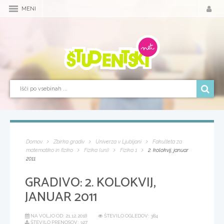
MENI
Domov
Zbirka gradiv
Univerza v Ljubljani
Fakulteta za
matematiko in fiziko
Fizika (uni)
Fizika 1
2. kolokvij, januar
2011
GRADIVO:
2. KOLOKVIJ,
JANUAR 2011
NA VOLJO OD:
21.12.2018
ŠTEVILO OGLEDOV: 384
ŠTEVILO PRENOSOV: 327