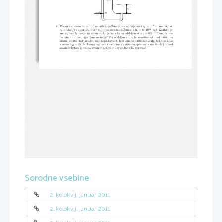
h
=?
h
0
ventil
8
4.  Kapsula z maso
m
=  10 t se pribliˇzuje Zemlji:  na oddaljenosti
r
=  10
m ima hitrost
0
◦
24
·
v
= 5 km/s v smeri
φ
= 20
glede na zveznico z Zemljo (
M
= 6
10
kg).  Kolikˇsen je
0
0
z
8
·
kot
φ
med hitrostjo in zveznico, ko je kapsula na oddaljenosti
r
= 0
.
5
10
km, ˇce ima
1
1
na tem delu poti ugasnjene motorje?  Pri oddaljenosti
r
bi se astronavti radi utirili na
1
kroˇzno orbito okoli Zemlje, zato kapsula v zelo kratkem ˇcasu izbrizga veliko koliˇcino plina
z maso
m
= 2 t.  Kolikˇsna naj bo hitrost plina (v sistemu opazovalca na Zemlji) in pod
pl
kakˇsnim kotom glede na zveznico z Zemljo naj ga kapsula izbrizga?
Sorodne vsebine
2. kolokvij, januar 2011
2. kolokvij, januar 2011