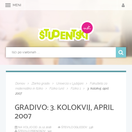
MENI
Domov
Zbirka gradiv
Univerza v Ljubljani
Fakulteta za
matematiko in fiziko
Fizika (uni)
Fizika 1
3. kolokvij, april
2007
GRADIVO:
3. KOLOKVIJ, APRIL
2007
NA VOLJO OD:
21.12.2018
ŠTEVILO OGLEDOV: 338
ŠTEVILO PRENOSOV: 390