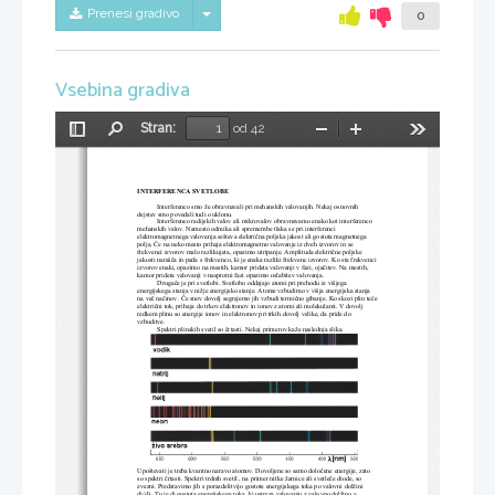
Skrij/prikaži meni
Prenesi gradivo
0
Vsebina gradiva
Stran:
od 42
Preklopi
Najdi
Pomanjšaj
Povečaj
Orodja
stransko
vrstico
INTERFERENCA SVETLOBE
Interferenco smo že obravnavali pri mehanskih valovanjih. Nekaj osnovnih 
dejstev smo povedali tudi o uklonu. 
Interferenco radijskih valov ali mikrovalov obravnavamo enako kot interferenco 
mehanskih valov. Namesto odmika ali spremembe tlaka se pri interferenci 
elektromagnetnega valovanja sešteva električna poljska jakost ali gostota magnetnega 
polja. Če na neko mesto prihaja elektromagnetno valovanje iz dveh izvorov in se 
frekvenci izvorov malo razlikujeta, opazimo utripanje. Amplit
uda električne poljske 
jakosti narašča in pada s frekvenco, ki je enaka razliki frekvenc izvorov. Ko sta frekvenci 
izvorov enaki, opazimo na mestih, kamor prideta valovanji v fazi, ojačitev. Na mestih, 
kamor prideta valovanji v nasprotni fazi opazimo oslabitev valovanja.
Drugače je pri svetlobi. Svetlobo oddajajo atomi pri prehodu iz višjega 
energijskega stanja v nižje energijsko stanje. Atome vzbudimo v višja energijska stanja 
na več načinov. Če snov dovolj segrejemo jih vzbudi termično gibanje. Ko skozi plin teče 
električni tok, prihaja do trkov elektronov in ionov z atomi ali molekulami. V dovolj 
redkem plinu so energije ionov in elektronov pri trkih dovolj velike, da pride do 
vzbuditve. 
Spektri plinskih svetil so črtasti. Nekaj primerov kaže naslednja
 slika. 
Upoštevati je treba kvantno naravo atomov. Dovoljene so samo določene energije, zato 
so spektri črtasti. Spektri trdnih svetil , na primer nitke žarnice ali svetleče diode, so 
zvezni. Predstavimo jih s porazdelitvijo gostote energijskega toka po valovni dolžini 

dj/d
. Tu je dj gostota energijskega toka, ki ustreza valovanju z valovno dolžino v 