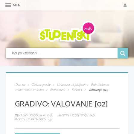
MENI
Domov
Zbirka gradiv
Univerza v Ljubljani
Fakulteta za
matematiko in fiziko
Fizika (uni)
Fizika 1
Valovanje [02]
GRADIVO:
VALOVANJE [02]
NA VOLJO OD:
21.12.2018
ŠTEVILO OGLEDOV: 696
ŠTEVILO PRENOSOV: 454