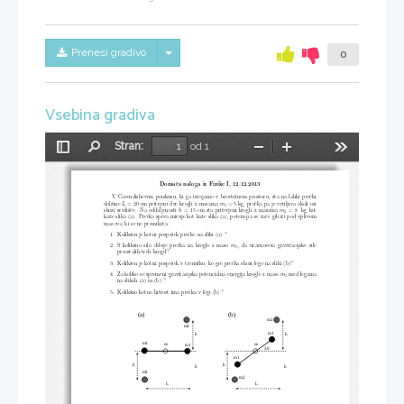
Skrij/prikaži meni
Prenesi gradivo
0
Vsebina gradiva
Stran:
od 1
Preklopi
Najdi
Pomanjšaj
Povečaj
Orodja
stransko
vrstico
Domaˇca naloga iz Fizike I, 12.12.2013
V Cavendishevem poiskusu, ki ga izvajamo v brezteˇznem pros
toru, sta na lahki preˇcki
dolˇzine
= 20 cm pritrjeni dve krogli z masama
= 5 kg, preˇcka pa je vrtiljiva okoli osi
L
m
1
skozi srediˇsˇce. Na oddaljenosti
= 15 cm sta priterjeni krogli z masama
= 8  kg kot
h
m
2
kaˇze slika (a). Preˇcka sprva miruje kot kaˇze slika (a), po
tem pa se zaˇce gibati pod vplivom
mas
, ki se ne premikata.
m
2
1. Kolikˇsen je kotni pospeˇsek preˇcke na sliki (a) ?
2. S kolikˇsno silo deluje preˇcka na kroglo z maso
, da uravnoveˇsa gravitacijske sile
m
1
preostalih treh krogel?
3. Kolikˇsen je kotni pospeˇsek v trenutku, ko gre preˇcka sk
ozi lego na sliki (b)?
4. Za koliko se spremeni gravitacijska potencialna energij
a krogle z maso
med legama
m
1
na slikah (a) in (b) ?
5. Kolikˇsno kotno hitrost ima preˇcka v legi (b) ?
(a)
(b)
m2
m2
m1
h
h
m1
os
os
m1
30
m1
h
h
h
h
m2
m2
L
L