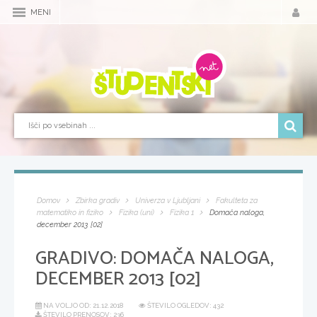
MENI
Domov
Zbirka gradiv
Univerza v Ljubljani
Fakulteta za
matematiko in fiziko
Fizika (uni)
Fizika 1
Domača naloga,
december 2013 [02]
GRADIVO:
DOMAČA NALOGA,
DECEMBER 2013 [02]
NA VOLJO OD:
21.12.2018
ŠTEVILO OGLEDOV: 432
ŠTEVILO PRENOSOV: 236