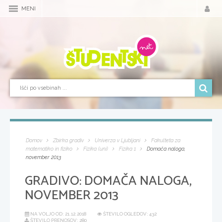
MENI
Domov
Zbirka gradiv
Univerza v Ljubljani
Fakulteta za
matematiko in fiziko
Fizika (uni)
Fizika 1
Domača naloga,
november 2013
GRADIVO:
DOMAČA NALOGA,
NOVEMBER 2013
NA VOLJO OD:
21.12.2018
ŠTEVILO OGLEDOV: 432
ŠTEVILO PRENOSOV: 280