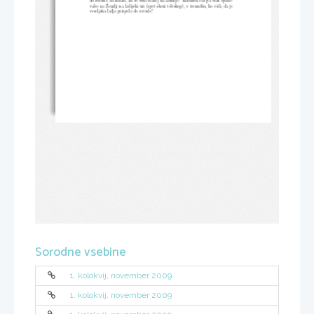
do zvezde, in koliko, ko se vrne nazaj na Zemljo? Kolikˇsen ˇc
as pa vidi opazo-
valec na Zemlji na ladijski uri (spet skozi teleskop), v tren
utku, ko vidi, da je
vesoljska ladja prispela do zvezde?
Sorodne vsebine
1. kolokvij, november 2009
1. kolokvij, november 2009