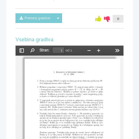
Skrij/prikaži meni
Prenesi gradivo
0
Vsebina gradiva
Stran:
od 1
Preklopi
Najdi
Pomanjšaj
Povečaj
Orodja
stransko
vrstico
1. Kolokvij iz Moderne fizike 1
20. 11. 2009
1. Foton z energijo 100 keV se siplje na skoraj prostem elektr
onu pod kotom 30
.
◦
Pod kolikˇsnim kotom odleti elektron?
2. Elektron pospeˇsimo z napetostjo 700 kV. Po pospeˇsevanj
u prileti v obmoˇcje
s homogenim magnetnim poljem gostote
B
= 1 T, ki oklepa kot Θ = 30
◦
s smerjo hitrosti elektrona. Kolikˇsen je polmer vijaˇcnic
e, po kateri se giblje
elektron? Kolikˇsen pa je hod te vijaˇcnice (razdalja v smer
i magnetnega polja,
za katero se elektron premakne po enem obhodu)?
3. V nasprotnih smereh gibajoˇca se proton in antiproton s ce
lotnima energijama
3000 GeV trˇcita in se pri tem izniˇcita (anihilirata). Pri t
rku nastajajo pioni
2
2
z mirovnimi masami 140 MeV
/
c
in kaoni z mirovnimi masami 494 MeV
/
c
v
razmerju 20:1. Koliko pionov in kaonov lahko nastane pri tak
em trku, ˇce naj
ima vsak nastali delec v teˇziˇsˇcnem sistemu gibalno koliˇ
cino vsaj 1 GeV
/
c?
4. Vesoljska ladja leti mimo Zemlje s hitrostjo
v
. Ob mimoletu opazovalca na
ladji in Zemlji sinhronizirata svoji uri. Nato opazovalec n
a ladji s teleskopom
opazuje uro na Zemlji in spremlja njeno “ˇstetje” ˇcasa. Kol
ikˇsen ˇcas vidi preteˇci
na tej uri, ko na njegovi uri na ladji preteˇce ∆
t
, ˇce se vesoljska ladja oddaljuje
od Zemlje? Koliko pa, ˇce se vesoljska ladja pribliˇzuje Zem
lji? Kako je s po-
dobnima vpraˇsanjema za opazovalca na Zemlji, ki s teleskop
om opazuje uro
na ladji, ki se oddaljuje oz. pribliˇzuje Zemlji?
Vesoljska ladja potuje do zvezde, katere oddaljenost od
Dodatno vpraˇsanje:
Zemlje je
d
, in takoj nazaj do Zemlje. Kolikˇsen ˇcas vidi opazovalec na
ladji
na svoji uri in kolikˇsen na zemeljski uri (skozi teleskop),
v trenutku, ko prispe