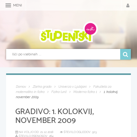
MENI
Domov
Zbirka gradiv
Univerza v Ljubljani
Fakulteta za
matematiko in fiziko
Fizika (uni)
Moderna fizika 1
1. kolokvij,
november 2009
GRADIVO:
1. KOLOKVIJ,
NOVEMBER 2009
NA VOLJO OD:
21.12.2018
ŠTEVILO OGLEDOV: 503
ŠTEVILO PRENOSOV: 264