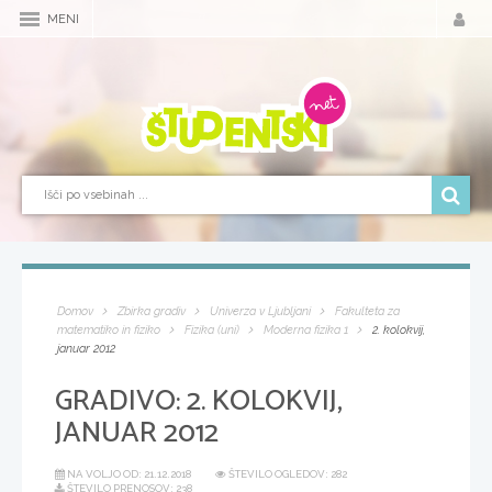
MENI
Domov
Zbirka gradiv
Univerza v Ljubljani
Fakulteta za
matematiko in fiziko
Fizika (uni)
Moderna fizika 1
2. kolokvij,
januar 2012
GRADIVO:
2. KOLOKVIJ,
JANUAR 2012
NA VOLJO OD:
21.12.2018
ŠTEVILO OGLEDOV: 282
ŠTEVILO PRENOSOV: 238