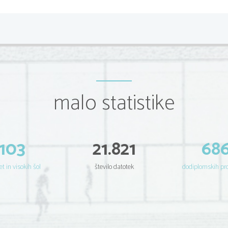
(2) Doloˇci definicijsko obmoˇcje, niˇcle, ekstreme, int
natanˇcno nariˇsi graf funkcije
(
2
x
(
) = arctg
f
x
1 +
x
malo statistike
103
21.821
68
et in visokih šol
število datotek
dodiplomskih p