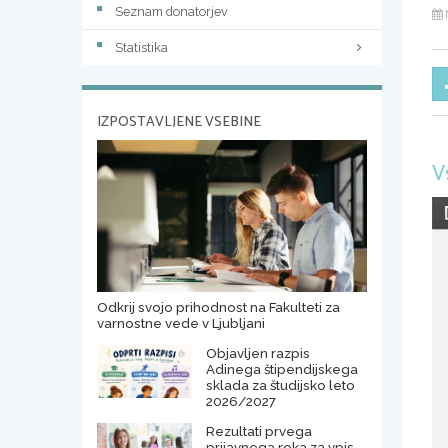
Seznam donatorjev
Statistika
IZPOSTAVLJENE VSEBINE
V
Odkrij svojo prihodnost na Fakulteti za
varnostne vede v Ljubljani
Objavljen razpis
Adinega štipendijskega
sklada za študijsko leto
2026/2027
Rezultati prvega
prijavnega roka za vpis