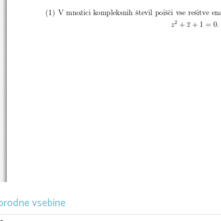
(1) V mnoˇzici kompleksnih ˇstevil poiˇsˇci vse reˇsitve en
2
+
+ 1 = 0
z
z
.
orodne vsebine