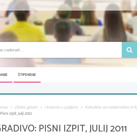
VANJE
ŠTIPENDIJE
omov
Zbirka gradiv
Univerza v Ljubljani
Fakulteta za matematiko in fi
Pisni izpit, julij 2011
GRADIVO:
PISNI IZPIT, JULIJ 2011