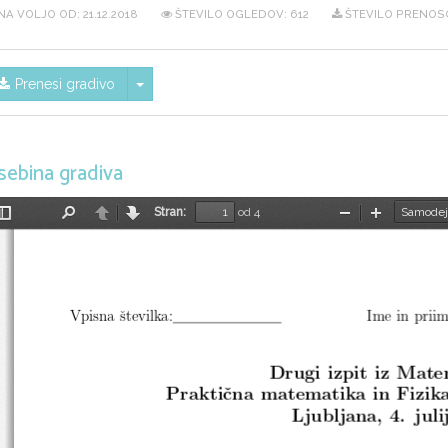
NA VOLJO OD:
21.12.2018
ŠTEVILO OGLEDOV: 612
ŠTEVILO PRENOSO
Skrij/prikaži meni
Prenesi gradivo
sebina gradiva
Stran:
od 4
Preklopi
Najdi
Nazaj
Naprej
Pomanjšaj
Povečaj
stransko
vrstico
Vpisna ˇstevilka:
Ime in priim
Drugi izpit iz Mate
Praktiˇcna matematika in Fizik
Ljubljana, 4. juli