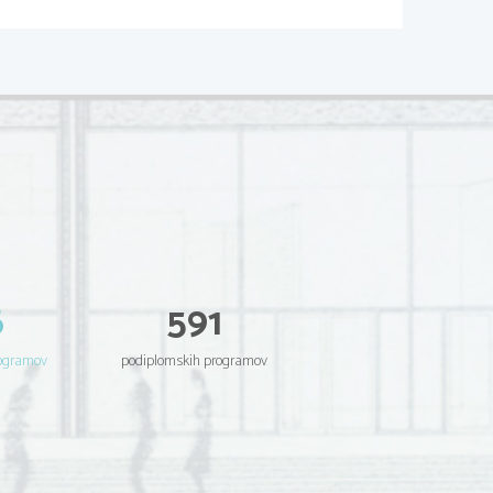
er
vale naraˇsˇcanja in padanja ter ˇcimbolj
)
.
2
6
591
rogramov
podiplomskih programov