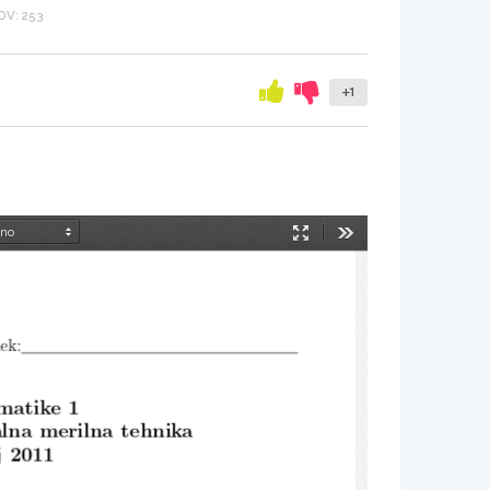
V: 253
+1
Način
Orodja
predstavitve
ek:
matike 1
alna merilna tehnika
j 2011