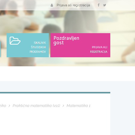
Prijava ali registracija
Pozdravljen
gost
ISKALNIK
ŠTUDIJSKIH
PRIJAVA ALI
PROGRAMOV
REGISTRACIJA
ziko
Praktična matematika (vsš)
Matematika 1