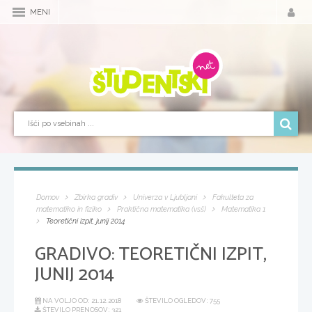
MENI
Domov
Zbirka gradiv
Univerza v Ljubljani
Fakulteta za
matematiko in fiziko
Praktična matematika (vsš)
Matematika 1
Teoretični izpit, junij 2014
GRADIVO:
TEORETIČNI IZPIT,
JUNIJ 2014
NA VOLJO OD:
21.12.2018
ŠTEVILO OGLEDOV: 755
ŠTEVILO PRENOSOV: 321