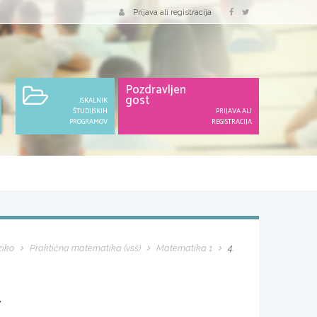
Prijava ali registracija
Pozdravljen
gost
ISKALNIK
ŠTUDIJSKIH
PRIJAVA ALI
PROGRAMOV
REGISTRACIJA
ziko
Praktična matematika (vsš)
Matematika 1
4.
4