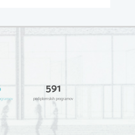
6
591
rogramov
podiplomskih programov