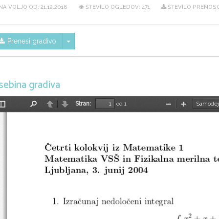
NA VOLJO OD:
21.12.2018
ŠTEVILO OGLEDOV: 471
ŠTEVILO PRENOSO
Skrij/prikaži meni
Prenesi gradivo
sebina gradiva
Stran:
od 1
Preklopi
Najdi
Nazaj
Naprej
Pomanjšaj
Povečaj
stransko
vrstico
ˇ
Cetrti kolokvij iz Matematike 1
ˇ
Matematika VS
S in Fizikalna merilna 
Ljubljana, 3. junij 2004
1. Izraˇcunaj nedoloˇceni integral
2
+
+ 
x
x