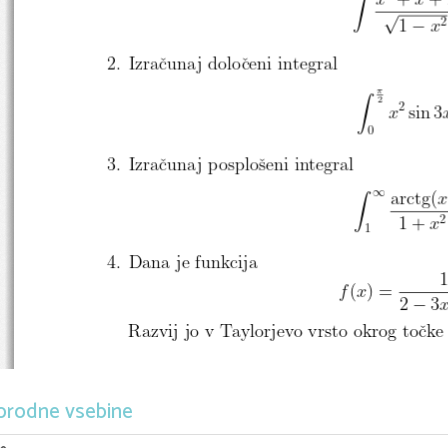
√
∫
2
1
x
−
2. Izraˇcunaj doloˇceni integral
π
2
2
sin 3
x
∫
0
3. Izraˇcunaj posploˇseni integral
arctg(
∞
x
∫
2
1 +
x
1
4. Dana je funkcija
(
) =
f
x
2
3
−
Razvij jo v Taylorjevo vrsto okrog toˇcke 0
orodne vsebine