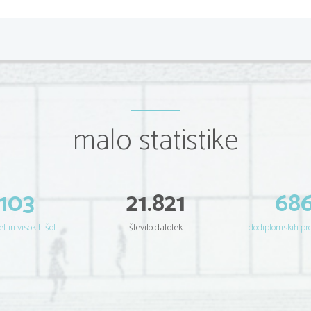
malo statistike
103
21.821
68
et in visokih šol
število datotek
dodiplomskih p