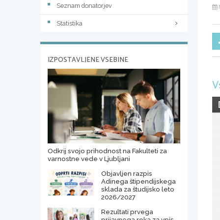
Seznam donatorjev
Statistika
IZPOSTAVLJENE VSEBINE
V
Odkrij svojo prihodnost na Fakulteti za
varnostne vede v Ljubljani
Objavljen razpis
Adinega štipendijskega
sklada za študijsko leto
2026/2027
Rezultati prvega
prijavnega roka za vpis