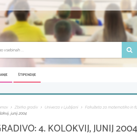
VANJE
ŠTIPENDIJE
omov
Zbirka gradiv
Univerza v Ljubljani
Fakulteta za matematiko in fi
lokvij, junij 2004
GRADIVO:
4. KOLOKVIJ, JUNIJ 200