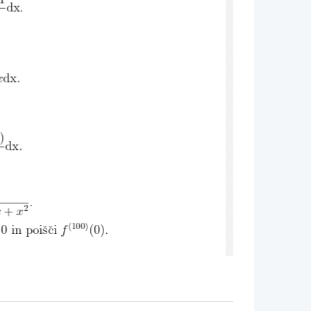
dx
.
dx
x
.
)
dx
.
1
.
2
+
x
x
(100)
 in poiˇsˇci
(0).
f