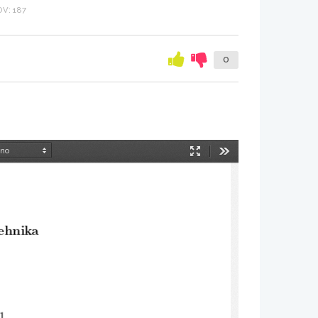
V: 187
0
Način
Orodja
predstavitve
tehnika
1