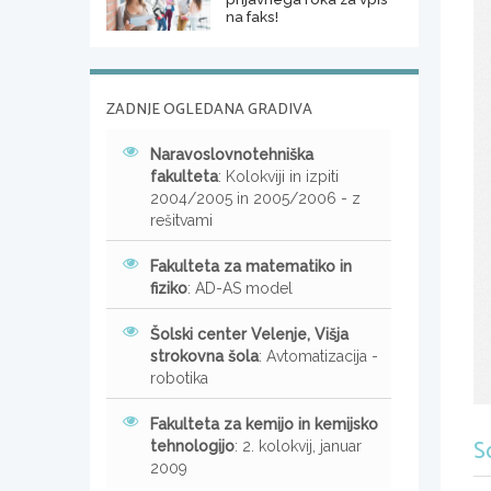
na faks!
ZADNJE OGLEDANA GRADIVA
Naravoslovnotehniška
fakulteta
: Kolokviji in izpiti
2004/2005 in 2005/2006 - z
rešitvami
Fakulteta za matematiko in
fiziko
: AD-AS model
Šolski center Velenje, Višja
strokovna šola
: Avtomatizacija -
robotika
Fakulteta za kemijo in kemijsko
S
tehnologijo
: 2. kolokvij, januar
2009