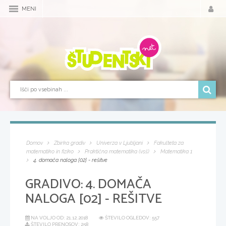
MENI
Domov
Zbirka gradiv
Univerza v Ljubljani
Fakulteta za
matematiko in fiziko
Praktična matematika (vsš)
Matematika 1
4. domača naloga [02] - rešitve
GRADIVO:
4. DOMAČA
NALOGA [02] - REŠITVE
NA VOLJO OD:
21.12.2018
ŠTEVILO OGLEDOV: 557
ŠTEVILO PRENOSOV: 258