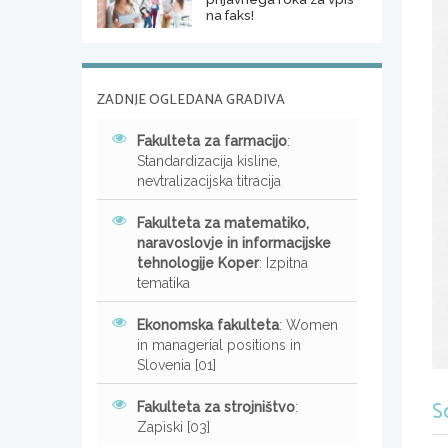
na faks!
ZADNJE OGLEDANA GRADIVA
Fakulteta za farmacijo
:
Standardizacija kisline,
nevtralizacijska titracija
Fakulteta za matematiko,
naravoslovje in informacijske
tehnologije Koper
: Izpitna
tematika
Ekonomska fakulteta
: Women
in managerial positions in
Slovenia [01]
S
Fakulteta za strojništvo
:
Zapiski [03]