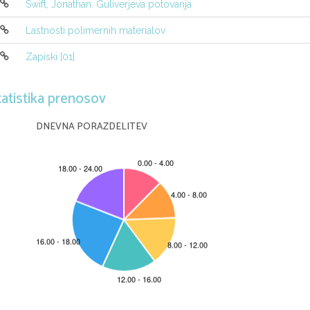
Swift, Jonathan: Guliverjeva potovanja
5.  Funkcija
f
je podana s predpisom
Lastnosti polimernih materialov

2
x
+
x
+
a
:

2
x
: 
f
(
x
) =
Zapiski [01]
−
cos(
x
b
)   :

Doloˇci
a
in
b
tako, da bo funkcija
f
zvezna povsod
tatistika prenosov
6.  Funkcija
f
je podana s predpisom
DNEVNA PORAZDELITEV
{
arctg
x
f
(
x
) =
arcsin(
x
) +
b
Doloˇci
a
in
b
tako, da bo funkcija
f
zvezna povsod
7.  Dokaˇzi, da ima enaˇcba
−
sin
x
x
=
reˇsitev na intervalu [0
,
5]
.
1