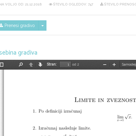
NA VOLJO OD:
21.12.2018
ŠTEVILO OGLEDOV: 747
ŠTEVILO PRENOSO
Skrij/prikaži meni
Prenesi gradivo
sebina gradiva
Stran:
od 2
Preklopi
Najdi
Nazaj
Naprej
Pomanjšaj
Povečaj
stransko
vrstico
Limite in zveznos
1.  Po definiciji izraˇcunaj
√
lim
x.
→
x
1
2.  Izraˇcunaj naslednje limite.
2