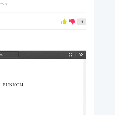
V: 713
-1
Način
Orodja
predstavitve
t funkcij