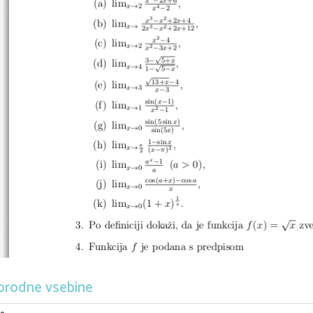
−
x
2
x
+6
(a)  lim
,
→
x
2
4
−
x
2
3
2
−
x
x
+2
x
+4
(b)  lim
,
→
x
3
2
−
2
x
x
+2
x
+12
2
−
x
4
(c)  lim
,
→
x
2
2
−
x
3
x
+2
√
−
3
5+
x
(d)  lim
,
√
→
x
4
−
−
1
5
x
√
−
13+
x
4
(e)  lim
,
→
x
3
−
x
3
−
sin(
x
1)
(f)  lim
,
→
x
1
2
−
x
1
sin(5 sin
x
)
(g)  lim
,
→
x
0
sin(5
x
)
−
1
sin
x
(h)  lim
,
π
→
x
2
−
(
x
π
)
2
x
−
a
1
(i)  lim
(
a >
0),
→
x
0
a
−
cos(
a
+
x
)
cos
a
(j)  lim
,
→
x
0
x
1
(k)  lim
(1 +
x
)
.
x
→
x
0
√
3.  Po definiciji dokaˇzi, da je funkcija
f
(
x
) =
x
zv
4.  Funkcija
f
je podana s predpisom
{
2
x
+
x
+
a
f
(
x
) =
orodne vsebine
bx
Doloˇci vse take moˇzne pare (
a, b
), da bo funkcija