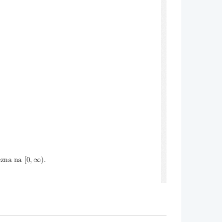
∞
ezna na [0
,
).
:
x <
1
.
≥
:
x
1
f
zvezna povsod.