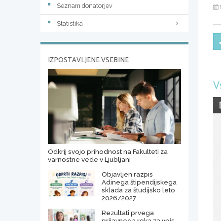
Seznam donatorjev
Statistika
IZPOSTAVLJENE VSEBINE
V
Odkrij svojo prihodnost na Fakulteti za
varnostne vede v Ljubljani
Objavljen razpis
Adinega štipendijskega
sklada za študijsko leto
2026/2027
Rezultati prvega
prijavnega roka za vpis