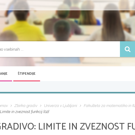
VANJE
ŠTIPENDIJE
omov
Zbirka gradiv
Univerza v Ljubljani
Fakulteta za matematiko in fi
Limite in zveznost funkcij [02]
GRADIVO:
LIMITE IN ZVEZNOST FU