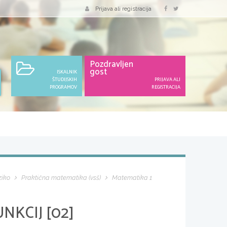
Prijava ali registracija
Pozdravljen
gost
ISKALNIK
ŠTUDIJSKIH
PRIJAVA ALI
PROGRAMOV
REGISTRACIJA
ziko
Praktična matematika (vsš)
Matematika 1
NKCIJ [02]