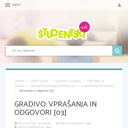
MENI
Domov
Zbirka gradiv
Univerza v Ljubljani
Fakulteta za
upravo
Upravljanje javnega sektorja (uni)
Organizacijsko vedenje
Vprašanja in odgovori [03]
GRADIVO:
VPRAŠANJA IN
ODGOVORI [03]
NA VOLJO OD:
21.12.2018
ŠTEVILO OGLEDOV: 1465
ŠTEVILO PRENOSOV: 2840