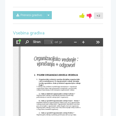
Skrij/prikaži meni
Prenesi gradivo
+2
Vsebina gradiva
Stran:
od 32
Preklopi
Najdi
Pomanjšaj
Povečaj
Orodja
stransko
vrstico
1
POJEM ORGANIZACIJSKEGA VEDENJA
1.
Organizacijsko vedenje je posebna disciplina organizacijske 
vede in menedžmenta. Za organizacijsko vedenje obstajajo 
številne opredelitve. Kako je definiral organizacijsko vedenje
Pugh ?
V funkciji cilja, strukture in praktičnega ustvarjanja se v organizaciji 
vzpostavljajo odnosi med posamezniki in skupinami v procesih dela, 
vodenja in upravljanja, ki jih imenujemo organizacijsko vedenje.
a)
Kako je definiral organizacijsko vedenje Luthans ?
Organizacijsko vedenje je menedžersko spretnost razumevanja, 
predvidevanja in kontrole vedenja ljudi v organizaciji.
b)
Kako je opredelil organizacijsko vedenje Stuart – Kootze ?
Izhodiščna definicija organizacijskega vedenja pravi, da je organizacijsko 
vedenje proučevanje vedenja ljudi v organizacijah. Opredelitev nam torej 
pove, da se ljudje v organizacijah vedejo drugače, kot izven organizacij. 
Organizacijsko vedenje je torej veda o tem, kako se ljudje vedejo, kadar so
v vlogi članov formalnih organizacij.
c)
Kako je opredelil organizacijsko vedenje Robins ?
Organizacijsko vedenje je področje proučevanja vpliva, ki ga imajo 