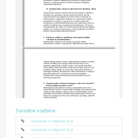
posamezniki, skupine in organizacijska struktura na vedenje znotraj 
orgaizacij, z namenom uporabe tovrstnih spoznanj pri izboljšanju 
organizacijske uspešnosti.
d)
Organizacijsko vedenje je tudi znanstvena disciplina. Zakaj
?
Organizacijsko vedenje je posebna znanstvena disciplina, ki oblikuje in 
uporablja svoja spoznanja z uporabo znanstvenih metod. Uporaba 
znastvenih metod nam omogoča, da ločimo intuitivna spoznanja, do 
katerih pridemo z naključnimi izkušnjami ali z opazovanjem vedenja 
posameznikov ali skupin, od spoznanj, ki so rezultat znanstvenih 
proučevanj in so plod sistematičnega opazovanja, odkrivanja vzrokov in 
posledic ter zaključevanja na podlagi znanstvenih dokazov. Pri tem pa 
velja pripomniti, da ni nujno, da so intuitivna spoznanja povsem napačna, 
pogosto pa so. Znanstvena spoznanja so v bistvu posplošitve, do katerih 
pridemo s proučevanjem konkretnih primerov.
2.
Kakšna je razlika oz. podobnost med organizacijskim 
vedenjem in menedžmentom ?
Organizacijsko vedenje nas uči spoznati in upravljati vedenje 
posameznikov in skupin v organizacijah. Menedžment je mnogo širši od 
organizacijskega vedenja. Znanja o organizacijskem vedenju so potrebna 
vsakemu menedžerju pri izvajanju svojih osnovnih nalog, kot so 
planiranje, organiziranje, vodenje in nadzor. Zato morajo menedžerji 
vedeti, kakšen učinek bodo njihovi ukrepi imeli na ljudi.
Glede na to, da 
menedžerji delajo z ljudmi, je razumevanje vedenja ljudi odločilno za 
uspešnega menedžerja. Razumevanje vedenja posameznikov in skupin je 
pomemben prispevek k izobraževanju in razvoju menedžerjev. 
Organizacijsko vedenje pomembno področje menedžmenta (vede o 
upravljanju organizacij).
3.
Organizacijsko vedenje proučujemo s treh ravni. Katerih ? 
Kaj pomenijo posamezne ravni ?
Mikroorganizacijsko vedenje se ukvarja s posamezniki in ima izvor v 
eksperimentalni, klinični in organizacijski psihologiji. Mezoorganizacijsko
vedenje proučuje skupine in njegov izvor je v komunikologiji, socialni 
psihologiji in interakcijski sociologiji. Makroorganizacijsko vedenje se pa 
usmerja na organizacije in ima izvor proučevanja v sociologiji, političnih 
vedah in ekonomiji.
4.
  Kaj vam pomeni interpersonalno vedenje ?
Interpersonalno vedenje se kaže v medosebnem komuniciranju, ki ocenjuje
kako se vedemo do kolegov, podrejenih in vodij ter kako izrabljamo 
Sorodne vsebine
organizacijsko moč in kako se vedemo v konfliktnih situacijah.
5.
  Katere sposobnosti organizacijskega vedenja so potrebne za
uspešno vodenje ?
Starejši viri o organizacijskem vedenju povezujejo sposobnosti 
organizacijskega vodenja z vodstveno ravnjo v organizaciji. Tako npr. 
Vprašanja in odgovori [03]
Kast govori o treh temeljnih skupinah veščin za uspešno vodenje, in sicer 
o tehničnih, socialnih in strategijskih veščinah. Vendar pa klasifikacija po 
Heleru in Hindle-u odseva bolj praktični pristop in veleva naslednje 
sposobnosti, in sicer jasno komuniciranje, obvladovanje časa, odločanje, 
Vprašanja in odgovori [03]
uspešno delegiranje, motiviranje ljudi, vodenje timov, vodenje sestankov, 
uspešna prezentacija (poučevanje), uspešno pogajanje, vodenje razgovora 
(intervju), razumevanje sprememb in zmanjšanje (obvladovanje) stresa.