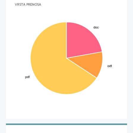
usmerjen k skupnim ciljem. Potem je prijateljsko tekmovanje, to je 
mešan primer, ko je sodelavec v osnovi pozitivno usmerjen k drugemu 
VRSTA PRENOSA
in zadnje je nasprotovalno sodelovanje. Tukaj pri sodelavcih prevladuje 
negativna osebna usmeritev drugega proti drugemu, toda sodelujejo, ker
se zavedajo, da bodo tako dosegli pričakovane rezultate.
3
NEFORMALNA ORGANIZACIJA KOT 
NAČIN ORGANIZACIJSKEGA VEDENJA
1.
Formalno organizacijsko zgradbo oblikujejo formalne 
skupine. Kaj razumete pod pojmom formalna organizacija ?
Formalna organizacija je projektirana in normirana organizacijska zgradba, 
namenjena optimalnemu usklajevanju tokov in odnosov vseh virov v delovnih 