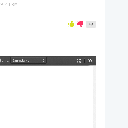
SOV: 5830
+3
d 2951
manjšaj
Povečaj
Način
Orodja
predstavitve