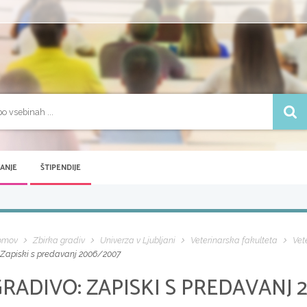
VANJE
ŠTIPENDIJE
omov
Zbirka gradiv
Univerza v Ljubljani
Veterinarska fakulteta
Vet
Zapiski s predavanj 2006/2007
GRADIVO:
ZAPISKI S PREDAVANJ 