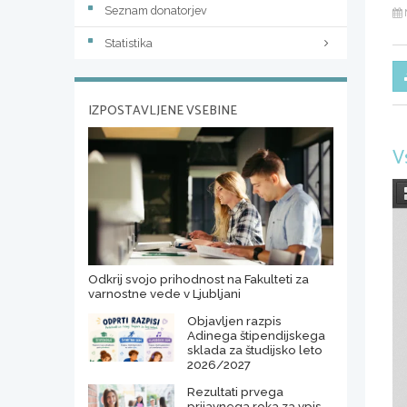
Seznam donatorjev
Statistika
IZPOSTAVLJENE VSEBINE
V
Odkrij svojo prihodnost na Fakulteti za
varnostne vede v Ljubljani
Objavljen razpis
Adinega štipendijskega
sklada za študijsko leto
2026/2027
Rezultati prvega
prijavnega roka za vpis