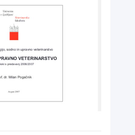
    Univerza
v Ljubljani
V
eterinarska 
fakulteta
ogijo, sodno in upravno veterinarstvo
PRA
VNO VETERINARSTVO
iski s predavanj 2006/2007
of. dr
. Milan Pogaènik
A
vgust 2007