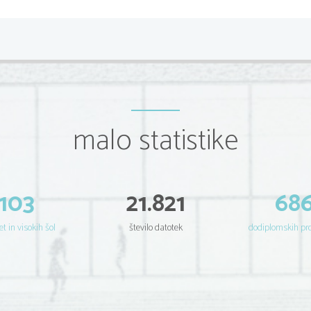
malo statistike
103
21.821
68
et in visokih šol
število datotek
dodiplomskih p