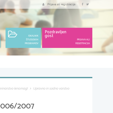
Prijava ali registracija
Pozdravljen
gost
ISKALNIK
ŠTUDIJSKIH
PRIJAVA ALI
PROGRAMOV
REGISTRACIJA
erinarstvo (eno.mag)
Upravno in sodno varstvo
2006/2007