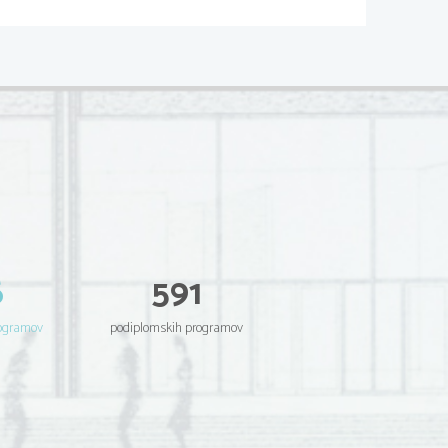
6
591
rogramov
podiplomskih programov