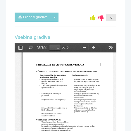
Skrij/prikaži meni
Prenesi gradivo
0
Vsebina gradiva
Stran:
od 6
Preklopi
Najdi
Pomanjšaj
Povečaj
Orodja
stransko
vrstico
STRATEGIJE ZA URAVNAVANJE VEDENJA
UČINKOVITO VEDENJSKO URAVNAVANJE GLEDE NA RAZVOJNI NIVO
Razvojno značilne karakteristike v 
Predlagane strategije
predšolskem obodobju
-
Nepoznavanje nedogovorjenih 
-
Povabite otroke in starše na ogled, 
pravil o primernem vedenju v 
še preden začnejo obiskovatiu vrtec
skupini
-
Tesnobnost glede obiskovanja vrtca,
-
Ustvarimo zbirni prostor, kjer otroci
sploh na začetku
sedijo blizu drug drugega in 
vzgojiteljice, kar jim vzbuja 
občutek varnosti
-
Kratkotrajna in odkrenljiva 
-
Naloge, ki jih dajemo otrokom, naj 
pozornost
bodo relativnmo kratke in 
osredotočene
-
Majhna zmožnost samoregulacije
-
Bodimo jasni glede ustreznega 
vedenja in neprimerno vedenje 
spreminjajmo nežno, toda 
konsistentno
-
Želja, da bi jih imel vzgojitelj rad in
-
Ustvarimo področja za določene 
bi jih odobraval
aktivnosti (npr.bralni kotiček, 
glasbeni kotiček...)
-
Opazne individualne razlie v 
socialnih veščinah
VEDENJSKO URAVNAVANJE
-
Ustvarimo pozitivno skupinsko klimo
-
primerno organiziramo prostor, 
-
komunciramo z jezikom sprejemanja in s spoštovanjem do vsakega otroka, 
-
ustvarimo občutek pripadnosti (povezanost), 
-
ustvarimo k ciljem usmerjeno atmosfero, 