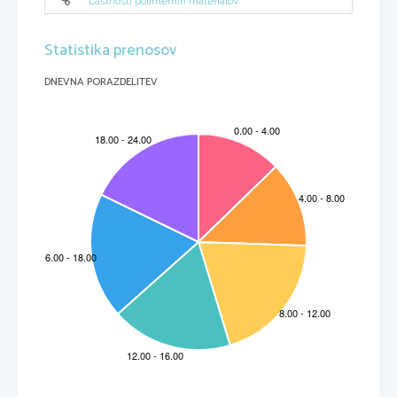
Lastnosti polimernih materialov
Statistika prenosov
DNEVNA PORAZDELITEV
ZNAČILNI UKREPI ZA URAVNAVANJE VEDENJA (v Košir, 2002, str.196):
-
Oblikovanje:
 gre za proces ojačevanja majhnih izboljšav vedenja, dokler učenec 
vedenja ne izvaja na želeni ravni
-
Vedenjske pogodbe
 med otrokom in vzgojiteljem, v katerih soglašata, da bo 
otrokovo izvajanje določenih oblik vedenja pozitivno ojačano
-
Ekonomija žetonov oz. žetoniranje
: kjer žetoni predstavljajo nadomestne 
ojačevalce za primerno vedenj in jih lahko otrok pozneje zamenja za druge 
ojačevalce, ki so običajno materialni
-
Ugašanje
: npr.da ignoriramo moteče vedenje
-
Time-out:
 odstranitev otrok iz situacije, ki ojačuje njegovo moteče vedenje, v 
okolje z relativno malo ojačevalci za relativno kratek čas
VRSTE KAZNI::
VERBALNO KARANJE: je učinkovito, če tega ne uporabljamo ves čas, če se le da , to 
izvedemo privatno (da otroka ne osramotimo pred ostalimi), to izvedemo takoj, po 
nezaželenem vedenju in smo pri tem kratki, jasni in neemocionalni. To ne izvedemo 
agresivno, temveč mirno, toda odločno.
STROŠKI NEPRIMERNEGA VEDENJA. Če se otrok neprimerno vede, mu odvzamemo
nek privilegij (nekaj, kar ima rad; npr.igranje računalniških igric). Ta strategija je še 
posebej učinkovita, če jo uporabimo v komibinaciji z ojačevanjem zaželjenega vedenja.
LOGIČNE POSLEDICE: npr., če otrok namerno poškoduje igračke, mora to potem tudi 
plačati
TIME-OUT: ta metoda je učinkovita, če se nezaželeno vedenje pojavi pri aktivnosti, ki je 
otroku všeč (sicer dosežemo ojačitev vedenja). Otroka odstranimo iz situacije v nek 
miren kotiček in ga tam pustimo kratek čas (nekako od dveh do deset minut). Pri majhnih
otrocih naj bi veljalo načelo, da ga naj bi pustili toliko minut, kolikor je star.