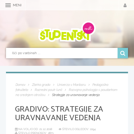
MENI
Domov
Zbirka gradiv
Univerza v Mariboru
Pedagoška
fakulteta
Razredni pouk (uni)
Razvojna psihologija s poudarkom
na srednjem otroštvu
Strategije za uravnavanje vedenja
GRADIVO:
STRATEGIJE ZA
URAVNAVANJE VEDENJA
NA VOLJO OD:
21.12.2018
ŠTEVILO OGLEDOV: 1094
ŠTEVILO PRENOSOV: 2871