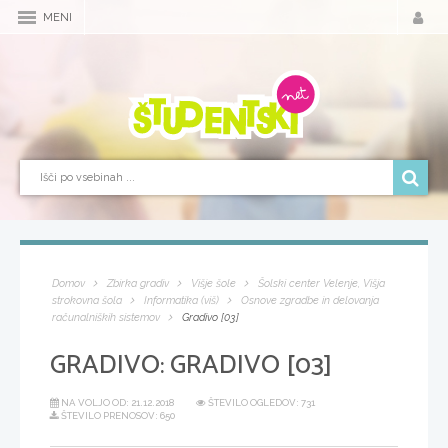
MENI
Domov
Zbirka gradiv
Višje šole
Šolski center Velenje, Višja
strokovna šola
Informatika (viš)
Osnove zgradbe in delovanja
računalniških sistemov
Gradivo [03]
GRADIVO:
GRADIVO [03]
NA VOLJO OD:
21.12.2018
ŠTEVILO OGLEDOV: 731
ŠTEVILO PRENOSOV: 650