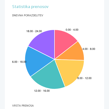
Glede na izvedbo pa prikazovalnik:
Statistika prenosov
- s pasivno matriko
- z aktivno matriko
DNEVNA PORAZDELITEV
159
VRSTA PRENOSA