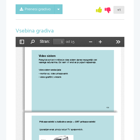
Skrij/prikaži meni
Prenesi gradivo
+1
Vsebina gradiva
Stran:
od 15
Preklopi
Najdi
Pomanjšaj
Povečaj
Orodja
stransko
vrstico
Video sistem
Poleg tipkovnice in miške je video sistem danes nepogrešljiv del 
vsakega ra
č
unalnika. Od vseh V/I enot se je pojavil najkasneje. 
Video sistem sestavljata:
- monitor oz. video prikazovalnik
- video (grafi
č
ni) vmesnik 
156
Prikazovalniki s katodno cevjo – CRT prikazovalniki
Uporabljen enak princip kot pri TV sprejemnikih.