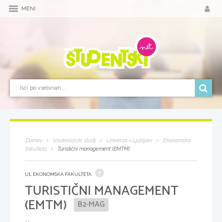
MENI
Domov
Visokošolski študij
Univerza v Ljubljani
Ekonomska
fakulteta
Turistični management (EMTM)
UL EKONOMSKA FAKULTETA
TURISTIČNI MANAGEMENT
(EMTM)
B2-MAG