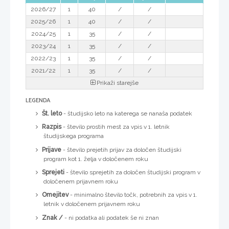
2026/27
1
40
/
/
2025/26
1
40
/
/
2024/25
1
35
/
/
2023/24
1
35
/
/
2022/23
1
35
/
/
2021/22
1
35
/
/
Prikaži starejše
LEGENDA
Št. leto
- študijsko leto na katerega se nanaša podatek
Razpis
- število prostih mest za vpis v 1. letnik
študijskega programa
Prijave
- število prejetih prijav za določen študijski
program kot 1. želja v določenem roku
Sprejeti
- število sprejetih za določen študijski program v
določenem prijavnem roku
Omejitev
- minimalno število točk, potrebnih za vpis v 1.
letnik v določenem prijavnem roku
Znak /
- ni podatka ali podatek še ni znan