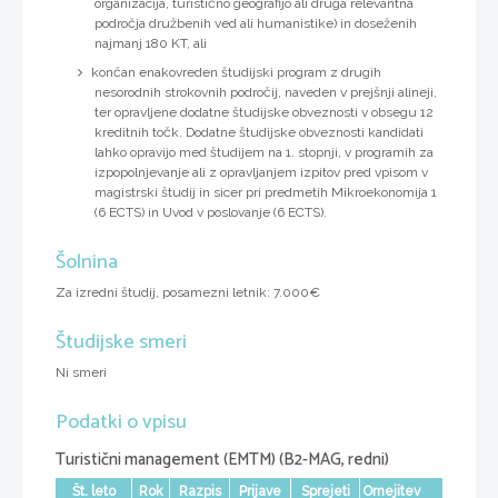
organizacija, turistično geografijo ali druga relevantna
področja družbenih ved ali humanistike) in doseženih
najmanj 180 KT, ali
končan enakovreden študijski program z drugih
nesorodnih strokovnih področij, naveden v prejšnji alineji,
ter opravljene dodatne študijske obveznosti v obsegu 12
kreditnih točk. Dodatne študijske obveznosti kandidati
lahko opravijo med študijem na 1. stopnji, v programih za
izpopolnjevanje ali z opravljanjem izpitov pred vpisom v
magistrski študij in sicer pri predmetih Mikroekonomija 1
(6 ECTS) in Uvod v poslovanje (6 ECTS).
Šolnina
Za izredni študij, posamezni letnik: 7.000€
Študijske smeri
Ni smeri
Podatki o vpisu
Turistični management (EMTM) (B2-MAG, redni)
Št. leto
Rok
Razpis
Prijave
Sprejeti
Omejitev