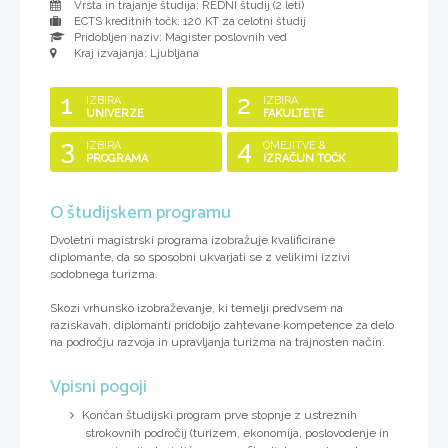
Vrsta in trajanje študija: REDNI študij (
2 leti
)
ECTS kreditnih točk: 120 KT za celotni študij
Pridobljen naziv:
Magister poslovnih ved
Kraj izvajanja: Ljubljana
1
2
IZBIRA
IZBIRA
UNIVERZE
FAKULTETE
3
4
IZBIRA
OMEJITVE &
PROGRAMA
IZRAČUN TOČK
O študijskem programu
Dvoletni magistrski programa izobražuje kvalificirane
diplomante, da so sposobni ukvarjati se z velikimi izzivi
sodobnega turizma.
Skozi vrhunsko izobraževanje, ki temelji predvsem na
raziskavah, diplomanti pridobijo zahtevane kompetence za delo
na področju razvoja in upravljanja turizma na trajnosten način.
Vpisni pogoji
Končan študijski program prve stopnje z ustreznih
strokovnih področij (turizem, ekonomija, poslovodenje in