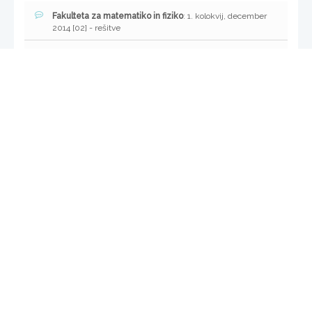
Fakulteta za matematiko in fiziko
: 1. kolokvij, december
2014 [02] - rešitve
Fakulteta za matematiko in fiziko
: 6. kolokvij, junij 2015
Fakulteta za matematiko in fiziko
: 1. kolokvij, november
2015
Fakulteta za matematiko in fiziko
: 4. kolokvij, april 2016
Fakulteta za elektrotehniko
: Zapiski za izpit [02]