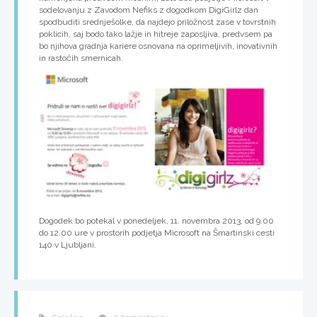
sodelovanju z Zavodom Nefiks z dogodkom
DigiGirlz dan
spodbuditi srednješolke, da najdejo priložnost zase v tovrstnih
poklicih, saj bodo tako lažje in hitreje zaposljiva, predvsem pa
bo njihova gradnja kariere osnovana na oprimeljivih, inovativnih
in rastočih smernicah.
Dogodek bo potekal
v ponedeljek, 11. novembra 2013
, od 9.00
do 12.00 ure v prostorih podjetja Microsoft na Šmartinski cesti
140 v Ljubljani.