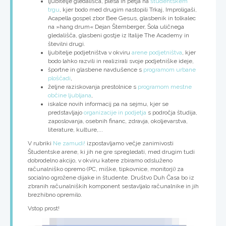
ljubitelje gledališča, plesa in petja na
študentskem
trgu
, kjer bodo med drugim nastopili Trkaj, Improligaši,
Acapella gospel zbor Bee Gesus, glasbenik in tolkalec
na »hang drum« Dejan Štemberger, Šola uličnega
gledališča, glasbeni gostje iz Italije The Academy in
številni drugi.
ljubitelje podjetništva v okviru
arene podjetništva
, kjer
bodo lahko razvili in realizirali svoje podjetniške ideje,
športne in glasbene navdušence s
programom urbane
ploščadi
,
željne raziskovanja prestolnice s
programom mestne
občine ljubljana
,
iskalce novih informacij pa na sejmu, kjer se
predstavljajo
organizacije in podjetja
s področja študija,
zaposlovanja, osebnih financ, zdravja, okoljevarstva,
literature, kulture,...
V rubriki
Ne zamudi!
izpostavljamo večje zanimivosti
Študentske arene, ki jih ne gre spregledati, med drugim tudi
dobrodelno akcijo
, v okviru katere
zbiramo odsluženo
računalniško opremo
(PC, miške, tipkovnice, monitorji) za
socialno ogrožene dijake in študente. Društvo Duh Časa bo iz
zbranih računalniških komponent sestavljalo računalnike in jih
brezhibno opremilo.
Vstop prost!