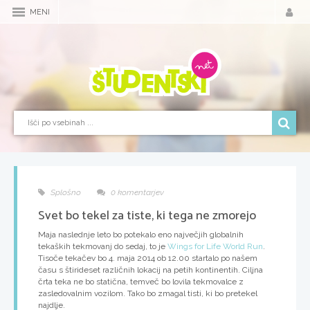
MENI
Splošno
0 komentarjev
Svet bo tekel za tiste, ki tega ne zmorejo
Maja naslednje leto bo potekalo eno največjih globalnih
tekaških tekmovanj do sedaj, to je
Wings for Life World Run
.
Tisoče tekačev bo 4. maja 2014 ob 12.00 startalo po našem
času s štirideset različnih lokacij na petih kontinentih. Ciljna
črta teka ne bo statična, temveč bo lovila tekmovalce z
zasledovalnim vozilom. Tako bo zmagal tisti, ki bo pretekel
najdlje.