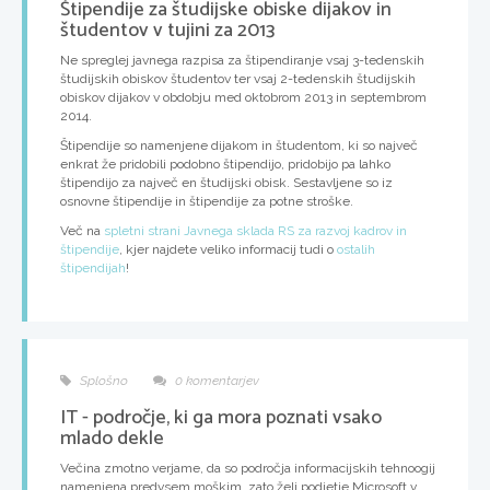
Štipendije za študijske obiske dijakov in
študentov v tujini za 2013
Ne spreglej javnega razpisa za štipendiranje vsaj 3-tedenskih
študijskih obiskov študentov ter vsaj 2-tedenskih študijskih
obiskov dijakov v obdobju med oktobrom 2013 in septembrom
2014.
Štipendije so namenjene dijakom in študentom, ki so največ
enkrat že pridobili podobno štipendijo, pridobijo pa lahko
štipendijo za največ en študijski obisk. Sestavljene so iz
osnovne štipendije in štipendije za potne stroške.
Več na
spletni strani Javnega sklada RS za razvoj kadrov in
štipendije
, kjer najdete veliko informacij tudi o
ostalih
štipendijah
!
Splošno
0 komentarjev
IT - področje, ki ga mora poznati vsako
mlado dekle
Večina zmotno verjame, da so področja informacijskih tehnoogij
namenjena predvsem moškim, zato želi podjetje Microsoft v