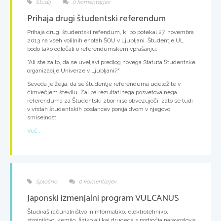
Študij
0 komentarjev
Prihaja drugi študentski referendum
Prihaja drugi študentski refendum, ki bo potekal 27. novembra
2013 na vseh volilnih enotah ŠOU v Ljubljani. Študentje UL
bodo tako odločali o referendumskem vprašanju:
"Ali ste za to, da se uveljavi predlog novega Statuta Študentske
organizacije Univerze v Ljubljani?"
Seveda je želja, da se študentje referenduma udeležite v
čimvečjem številu. Žal pa rezultati tega posvetovalnega
referenduma za Študentski zbor niso obvezujoči, zato se tudi
v vrstah študentskih poslancev poraja dvom v njegovo
smiselnost.
Več...
Splošno
0 komentarjev
Japonski izmenjalni program VULCANUS
Študiraš računalništvo in informatiko, elektrotehniko,
strojništvo, kemijo, fiziko ali kaj drugega s področja naravoslovja