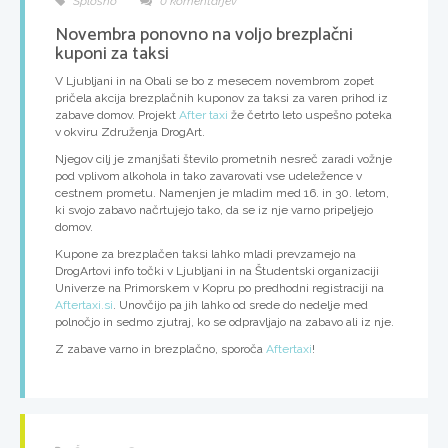
Splošno
0 komentarjev
Novembra ponovno na voljo brezplačni
kuponi za taksi
V Ljubljani in na Obali se bo z mesecem novembrom zopet
pričela akcija brezplačnih kuponov za taksi za varen prihod iz
zabave domov. Projekt
After taxi
že četrto leto uspešno poteka
v okviru Združenja DrogArt.
Njegov cilj je zmanjšati število prometnih nesreč zaradi vožnje
pod vplivom alkohola in tako zavarovati vse udeležence v
cestnem prometu. Namenjen je mladim med 16. in 30. letom,
ki svojo zabavo načrtujejo tako, da se iz nje varno pripeljejo
domov.
Kupone za brezplačen taksi lahko mladi prevzamejo na
DrogArtovi info točki v Ljubljani in na Študentski organizaciji
Univerze na Primorskem v Kopru po predhodni registraciji na
Aftertaxi.si
. Unovčijo pa jih lahko od srede do nedelje med
polnočjo in sedmo zjutraj, ko se odpravljajo na zabavo ali iz nje.
Z zabave varno in brezplačno, sporoča
Aftertaxi
!