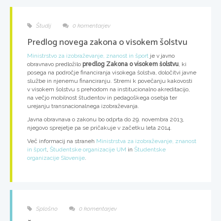
Študij
0 komentarjev
Predlog novega zakona o visokem šolstvu
Ministrstvo za izobraževanje, znanost in šport
je v javno
obravnavo predložilo
predlog Zakona o visokem šolstvu
, ki
posega na področje financiranja visokega šolstva, določitvi javne
službe in njenemu financiranju. Stremi k povečanju kakovosti
v visokem šolstvu s prehodom na institucionalno akreditacijo,
na večjo mobilnost študentov in pedagoškega osebja ter
urejanju transnacionalnega izobraževanja.
Javna obravnava o zakonu bo odprta do 29. novembra 2013,
njegovo sprejetje pa se pričakuje v začetku leta 2014.
Več informacij na straneh
Ministrstva za izobraževanje, znanost
in šport
,
Študentske organizacije UM
in
Študentske
organizacije Slovenije
.
Splošno
0 komentarjev