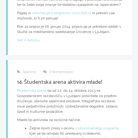
ter bi želel svoje znanje še dodatno izpopolniti na Japonskem?
Poglej si
informacije o programu VULCANUS
in preveri vse
možnosti, ki ti jih ponuja!
Rok za prijavo je 16. januar 2014, prijavo pa je potrebno oddati v
Službi za mednarodno sodelovanje Univerze v Ljubljani.
Več o razpisu...
Splošno
0 komentarjev
14. Študentska arena aktivira mlade!
Študentska arena
bo
od 22. do 24. oktobra 2013
na
Gospodarskem razstavišču v Ljubljani poskrbela za prijetno
druženje, slikovite sejemske prostore, fotografsko razstavo,
nove podjetniške priložnosti, izobraževalne dogodke, zabavo,
šport in kulturne poslastice.
Mlade bo aktivirala na različne načine:
Željne novih znanj v okviru
izobraževalnega programa
,
kjer se bo odvijalo 60 predavanj in delavnic,