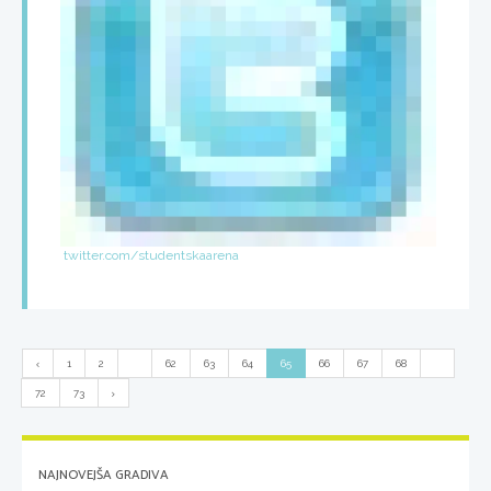
twitter.com/studentskaarena
1
2
...
62
63
64
65
66
67
68
...
72
73
NAJNOVEJŠA GRADIVA