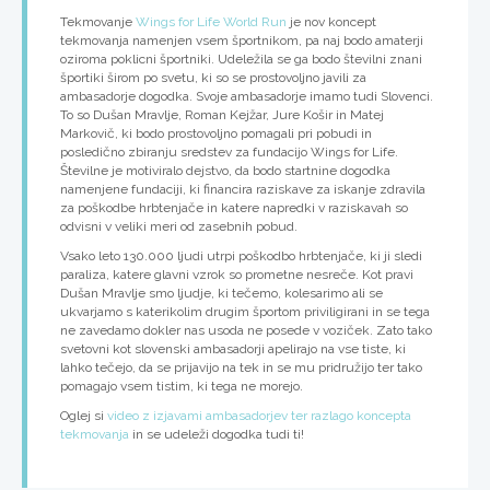
Tekmovanje
Wings for Life World Run
je nov koncept
tekmovanja namenjen vsem športnikom, pa naj bodo amaterji
oziroma poklicni športniki. Udeležila se ga bodo številni znani
športiki širom po svetu, ki so se prostovoljno javili za
ambasadorje dogodka. Svoje ambasadorje imamo tudi Slovenci.
To so Dušan Mravlje, Roman Kejžar, Jure Košir in Matej
Markovič, ki bodo prostovoljno pomagali pri pobudi in
posledično zbiranju sredstev za fundacijo Wings for Life.
Številne je motiviralo dejstvo, da bodo startnine dogodka
namenjene fundaciji, ki financira raziskave za iskanje zdravila
za poškodbe hrbtenjače in katere napredki v raziskavah so
odvisni v veliki meri od zasebnih pobud.
Vsako leto 130.000 ljudi utrpi poškodbo hrbtenjače, ki ji sledi
paraliza, katere glavni vzrok so prometne nesreče. Kot pravi
Dušan Mravlje smo ljudje, ki tečemo, kolesarimo ali se
ukvarjamo s katerikolim drugim športom priviligirani in se tega
ne zavedamo dokler nas usoda ne posede v voziček. Zato tako
svetovni kot slovenski ambasadorji apelirajo na vse tiste, ki
lahko tečejo, da se prijavijo na tek in se mu pridružijo ter tako
pomagajo vsem tistim, ki tega ne morejo.
Oglej si
video z izjavami ambasadorjev ter razlago koncepta
tekmovanja
in se udeleži dogodka tudi ti!