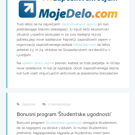
Tudi letos se na največjem
zaposlitvenem sejmu
pri nas
predstavljajo številni delodajalci, ki kljub težji ekonomski
situaciji uspešno poslujejo in za svoj nadaljnji razvoj
potrebujejo nove sodelavce. Največji zaposlitveni sejem v
organizaciji zaposlitvenega portala
MojeDelo.com
bo letos
potekal
23. in 24. oktobra
na Gospodarskem razstavišču v
Ljubljani.
Na
spletni strani sejma
preveri, katera so tista podjetja, ki iščejo
nove sodelavce. In kar je najboljše, obisk zaposlitvenega sejma
kot tudi vseh vključujočih aktivnosti je popolnoma brezplačen.
Splošno
0 komentarjev
Bonusni program 'Študentske ugodnosti'
Bonusni program
Študentske ugodnosti
omogoča študentom,
da so nagrajeni za obiske v lokalih, ki nudijo študentsko
prehrano. Najpogostejša nagrada je študentski meni brez