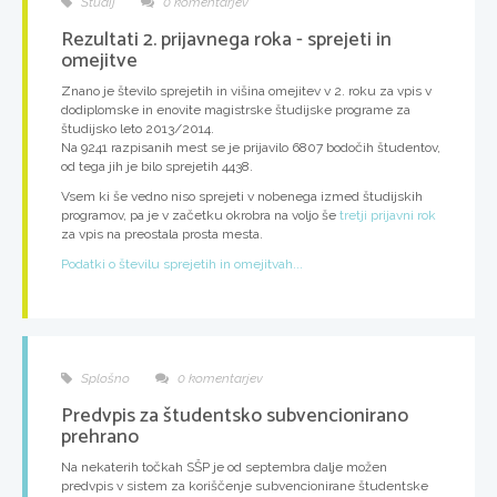
Študij
0 komentarjev
Rezultati 2. prijavnega roka - sprejeti in
omejitve
Znano je
število sprejetih in višina omejitev
v 2. roku za vpis v
dodiplomske in enovite magistrske študijske programe za
študijsko leto 2013/2014.
Na 9241 razpisanih mest se je prijavilo 6807 bodočih študentov,
od tega jih je bilo sprejetih 4438.
Vsem ki še vedno niso sprejeti v nobenega izmed študijskih
programov, pa je v začetku okrobra na voljo še
tretji prijavni rok
za vpis na preostala prosta mesta.
Podatki o številu sprejetih in omejitvah...
Splošno
0 komentarjev
Predvpis za študentsko subvencionirano
prehrano
Na nekaterih točkah SŠP je od septembra dalje možen
predvpis v sistem za koriščenje subvencionirane študentske