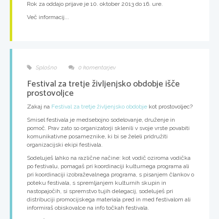
Rok za oddajo prijave je 10. oktober 2013 do 16. ure.
Več informacij...
Splošno
0 komentarjev
Festival za tretje življenjsko obdobje išče
prostovoljce
Zakaj na
Festival za tretje življenjsko obdobje
kot prostovoljec?
Smisel festivala je medsebojno sodelovanje, druženje in
pomoč. Prav zato so organizatorji sklenili v svoje vrste povabiti
komunikativne posameznike, ki bi se želeli pridružiti
organizacijski ekipi festivala.
Sodeluješ lahko na različne načine: kot vodič oziroma vodička
po festivalu, pomagaš pri koordinaciji kulturnega programa ali
pri koordinaciji izobraževalnega programa, s pisanjem člankov o
poteku festivala, s spremljanjem kulturnih skupin in
nastopajočih, si spremstvo tujih delegacij, sodeluješ pri
distribuciji promocijskega materiala pred in med festivalom ali
informiraš obiskovalce na info točkah festivala.