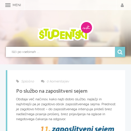
MENI
Splošno
0 komentarjev
Po službo na zaposlitveni sejem
Obstaja več načinov, kako najti dobro službo, najlažji in
najhitrejši pa je zagotovo obisk zaposlitvenega sejma. Prednost
je zagotovo hitrost – do zaposlitvenega intervjuja prideš brez
nadležnega pisanja prošenj, brez prijavljanja na oglase in
negotovega čakanja na odgovor.