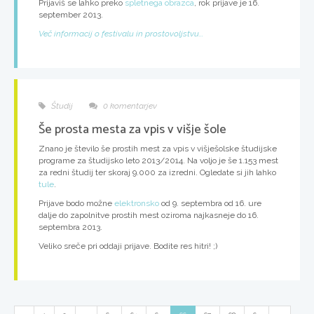
Prijaviš se lahko preko
spletnega obrazca
, rok prijave je 16.
september 2013.
Več informacij o festivalu in prostovoljstvu...
Študij
0 komentarjev
Še prosta mesta za vpis v višje šole
Znano je število še prostih mest za vpis v višješolske študijske
programe za študijsko leto 2013/2014. Na voljo je še
1.153 mest
za redni študij
ter skoraj
9.000 za izredni
. Ogledate si jih lahko
tule
.
Prijave bodo možne
elektronsko
od 9. septembra od 16. ure
dalje do zapolnitve prostih mest oziroma najkasneje do 16.
septembra 2013.
Veliko sreče pri oddaji prijave. Bodite res hitri! ;)