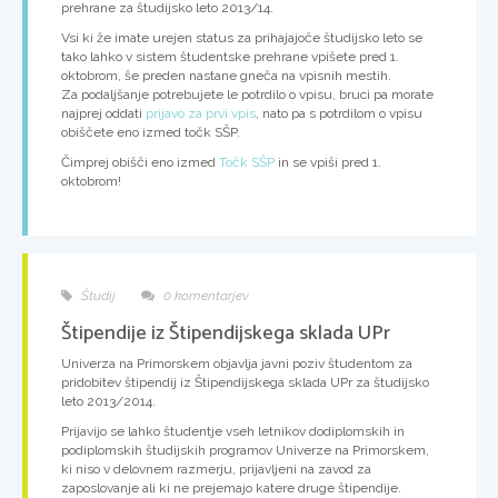
prehrane za študijsko leto 2013/14.
Vsi ki že imate urejen status za prihajajoče študijsko leto se
tako lahko v sistem študentske prehrane vpišete pred 1.
oktobrom, še preden nastane gneča na vpisnih mestih.
Za podaljšanje potrebujete le potrdilo o vpisu, bruci pa morate
najprej oddati
prijavo za prvi vpis
, nato pa s potrdilom o vpisu
obiščete eno izmed točk SŠP.
Čimprej obišči eno izmed
Točk SŠP
in se vpiši pred 1.
oktobrom!
Študij
0 komentarjev
Štipendije iz Štipendijskega sklada UPr
Univerza na Primorskem objavlja javni poziv študentom za
pridobitev štipendij
iz Štipendijskega sklada UPr za študijsko
leto 2013/2014.
Prijavijo se lahko študentje vseh letnikov dodiplomskih in
podiplomskih študijskih programov Univerze na Primorskem,
ki niso v delovnem razmerju, prijavljeni na zavod za
zaposlovanje ali ki ne prejemajo katere druge štipendije.