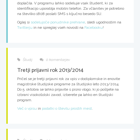
doplačila. V programu lahko sodeluje vsak študent, ki za
identifikacijo uporablja mobilni telefon. Za včlanitev je potrebno
na številko 1808 poslati SMS s ključno besedo SU.
Oglej si
sodelujoče ponudnike prehrane
, sledi ugodnostim na
Twitterju
in ne spreglej vseh novosti na
Facebooku
!
Študij
0 komentarjev
Tretji prijavni rok 2013/2014
Pričel se je
tretji prijavni rok
za vpis v dodiplomske in enovite
magistrske študijske programe za študijsko leto 2013/2014.
Do 5. oktobra
se lahko prijavite s pisno vlogo, ki jo pošljete na
izbrani visokošolski zavod, izberete pa lahko en študijski
program.
Več o vpisu
in
podatki o številu prostih mest
.