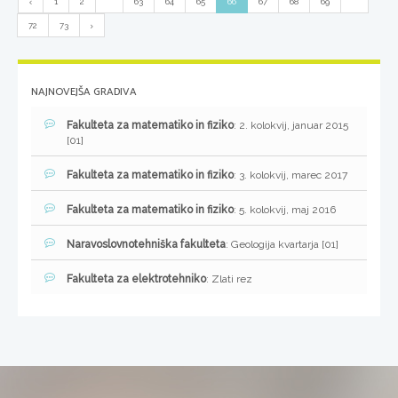
1
2
...
63
64
65
66
67
68
69
...
72
73
NAJNOVEJŠA GRADIVA
Fakulteta za matematiko in fiziko
: 2. kolokvij, januar 2015
[01]
Fakulteta za matematiko in fiziko
: 3. kolokvij, marec 2017
Fakulteta za matematiko in fiziko
: 5. kolokvij, maj 2016
Naravoslovnotehniška fakulteta
: Geologija kvartarja [01]
Fakulteta za elektrotehniko
: Zlati rez