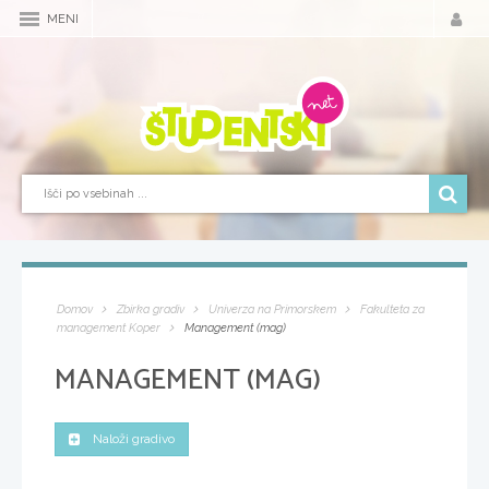
MENI
Domov
Zbirka gradiv
Univerza na Primorskem
Fakulteta za
management Koper
Management (mag)
MANAGEMENT (MAG)
Naloži gradivo