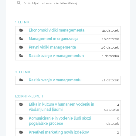
1. LETNIK
44 datotek
Ekonomski vidiki managementa
16 datotek
Management in organizacija
40 datotek
Pravni vidiki managementa
1 datoteka
Raziskovanje v managementu 1
2. LETNIK
42 datotek
Raziskovanje v managementu
IZBIRNI PREDMETI
4
Etika in kultura v humanem vodenju in
datoteke
vladanju nad ljudmi
9
Komuniciranje in vodenje ljudi skozi
datotek
pogajalske procese
2
Kreativni marketing novih izdelkov