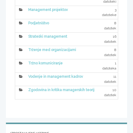
datoteki
3
Management projektov
datoteke
8
Podjetništvo
datotek
16
Strateški management
datotek
8
Trženje med organizacijami
datotek
1
Tržno komuniciranje
datoteka
11
Vodenje in management kadrov
datotek
10
Zgodovina in kritika managerskih teorij
datotek