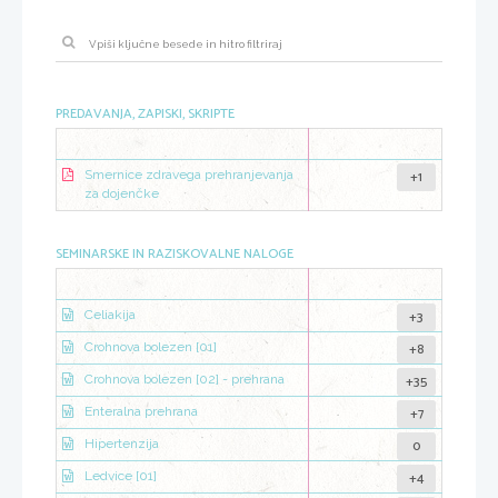
PREDAVANJA, ZAPISKI, SKRIPTE
+1
Smernice zdravega prehranjevanja
za dojenčke
SEMINARSKE IN RAZISKOVALNE NALOGE
+3
Celiakija
+8
Crohnova bolezen [01]
+35
Crohnova bolezen [02] - prehrana
+7
Enteralna prehrana
0
Hipertenzija
+4
Ledvice [01]