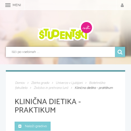
MENI
Domov
Zbirka gradiv
Univerza v Ljubljani
Biotehniška
fakulteta
Živilstvo in prehrana (uni)
Klinična dietika - praktikum
KLINIČNA DIETIKA -
PRAKTIKUM
Naloži gradivo