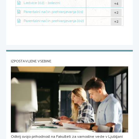
+4
Ledvice [02] - bolezni
+2
Parentalni način prehranjevanja [01]
+2
Parentalni način prehranjevanja [02]
IZPOSTAVLJENE VSEBINE
Odkrij svojo prihodnost na Fakulteti za varnostne vede v Ljubljani