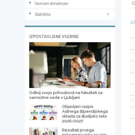
Seznam donatorjev
Statistika
IZ
IZPOSTAVLJENE VSEBINE
Odkrij svojo prihodnost na Fakulteti za
varnostne vede v Ljubljani
Objavljen razpis
Adinega štipendijskega
sklada za študijsko leto
2026/2027
Rezultati prvega
prijavnega roka za vpis