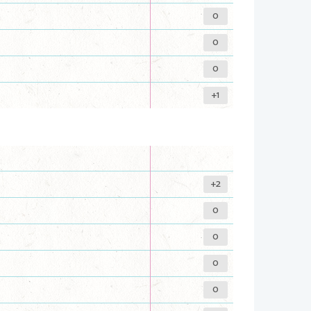
0
0
0
+1
+2
0
0
0
0