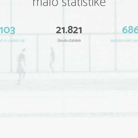
malo statistike
103
21.821
68
et in visokih šol
število datotek
dodiplomskih p