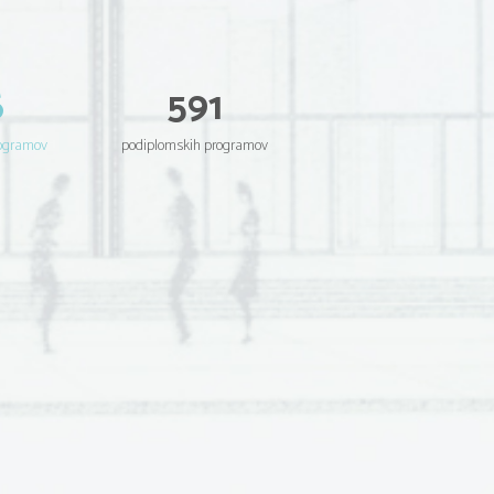
6
591
rogramov
podiplomskih programov