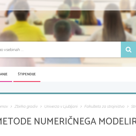
VANJE
ŠTIPENDIJE
omov
Zbirka gradiv
Univerza v Ljubljani
Fakulteta za strojništvo
Str
METODE NUMERIČNEGA MODELI