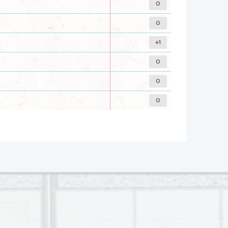
0
0
+1
0
0
0