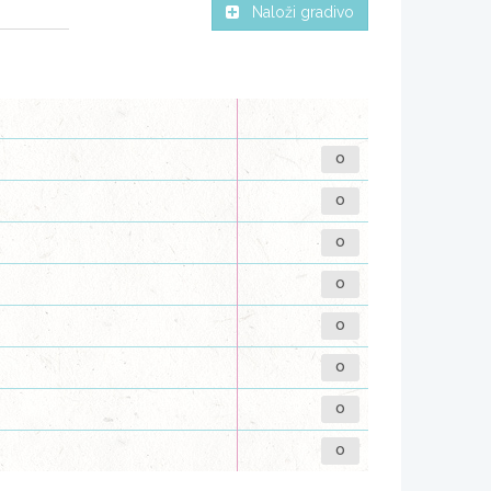
Naloži gradivo
0
0
0
0
0
0
0
0