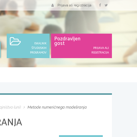
Prijava ali registracija
Pozdravljen
gost
ISKALNIK
ŠTUDIJSKIH
PRIJAVA ALI
PROGRAMOV
REGISTRACIJA
ojništvo (uni)
Metode numeričnega modeliranja
RANJA