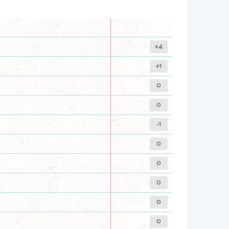
+4
+1
0
0
-1
0
0
0
0
0