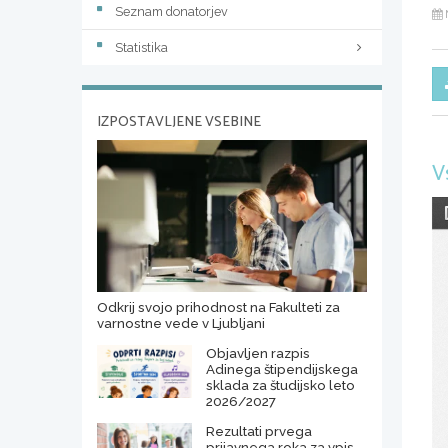
Seznam donatorjev
Statistika
IZPOSTAVLJENE VSEBINE
V
Odkrij svojo prihodnost na Fakulteti za
varnostne vede v Ljubljani
Objavljen razpis
Adinega štipendijskega
sklada za študijsko leto
2026/2027
Rezultati prvega
prijavnega roka za vpis