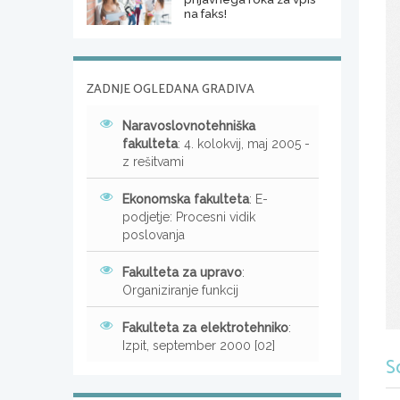
na faks!
ZADNJE OGLEDANA GRADIVA
Naravoslovnotehniška
fakulteta
: 4. kolokvij, maj 2005 -
z rešitvami
Ekonomska fakulteta
: E-
podjetje: Procesni vidik
poslovanja
Fakulteta za upravo
:
Organiziranje funkcij
Fakulteta za elektrotehniko
:
Izpit, september 2000 [02]
S