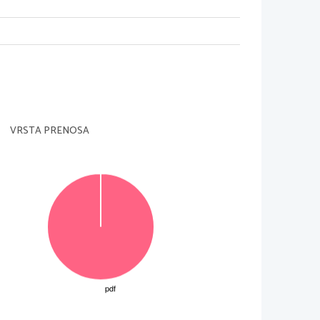
LIK:
WRþNH7RþNHYRNROLFLWRþNHQDãWHYLOVNLSUHPLFLRãWHYLOþLPR
-te razporejene bodisi levo ali desno od 
4
4
0
=
0
+
x
9HþNUDWVHL]NDåHVPRWUQRGDDSURNVLPDFLMHRGYRGRYYWRþNL
+
x
0
x
L]YHGHPRVVUHGLQVNRJOHGHQDWRþNRUD]SRUHMHQLPLI
h
h
3
3
1
−
+
−
+
0
0
x
x
0
x
h
h
0
x
2
2
=
2
2
=
−
x
+
−
+
x
0
0
x
x
YUHGQRVWPLPDUYHþWDNRGDVROH
h
VRSTA PRENOSA
h
3
3
1
+
−
+
−
0
0
x
x
kot prikazuje slika:
desne razlike
leve razlike
h
4
4
0
0
−
x
−
0
x
0
x
=
x