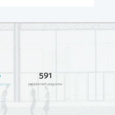
MNM: VIII/8
itve. 
NRQþQLKUD]OLN 0.5 DWRNUDW]XSRãWHYDQMHP]JROMGLVNUHWL]DFLMVNLKWRþN
evanja problema VII.1 po metodi 
š
re
,,YSOLYDGLVNUHWL]DFLMVNHGHOLWYHQDQDWDQþQRVWDSURNVLPLUDQH
itev naj bo primerjalno analizirana z vidika:
b) z desnimi in levimi razlikami.
š
0
Nadaljujmo analizo aproksimativnega re
L
I.  aproksimiranja robnih pogojev:
p
a) s centralnimi razlikami
6
591
3
x
z
rogramov
podiplomskih programov
UHDOQHJDREPRþMD
š
Re