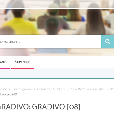
VANJE
ŠTIPENDIJE
omov
Zbirka gradiv
Univerza v Ljubljani
Fakulteta za strojništvo
Str
Gradivo [08]
GRADIVO:
GRADIVO [08]