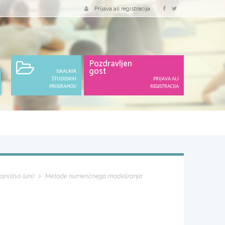
Prijava ali registracija
Pozdravljen
gost
ISKALNIK
ŠTUDIJSKIH
PRIJAVA ALI
PROGRAMOV
REGISTRACIJA
ojništvo (uni)
Metode numeričnega modeliranja