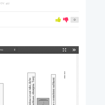
OV: 412
0
Način
Orodja
predstavitve
MNM: VIII/4
ohranjena. Torej:
tako, da bo 




...