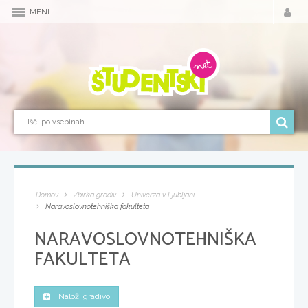
MENI
Domov
Zbirka gradiv
Univerza v Ljubljani
Naravoslovnotehniška fakulteta
NARAVOSLOVNOTEHNIŠKA
FAKULTETA
Naloži gradivo