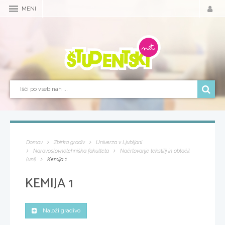
MENI
Domov
Zbirka gradiv
Univerza v Ljubljani
Naravoslovnotehniška fakulteta
Načrtovanje tekstilij in oblačil
(uni)
Kemija 1
KEMIJA 1
Naloži gradivo