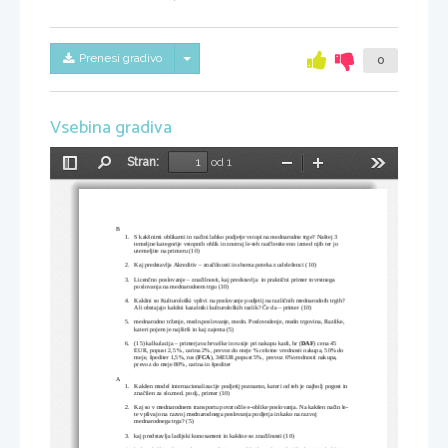
Skrij/prikaži meni
Prenesi gradivo
0
Vsebina gradiva
Stran:
od 1
Preklopi
Najdi
Pomanjšaj
Povečaj
Orodja
stransko
vrstico
B
1.
S kakšnimi oblikami in načini lahko podjetje vstopi na mednarodne trge? Naštej 3 
temeljne kategorije vstopnih oblik in znotraj le-teh razčlenite eno izmed njih ter jo 
utemeljite na primeru (10) 
2.
Kaj predstavlja Akreditiv – značilnosti in shema poteka z udeleženci (10)
3.
Licenčno poslovanje – značilnosti, kaj predstavlja  in praktični primer tovrstnega 
poslovanja na mednarodnem trgu (10)
4.
Kakšni so Kulturološki vplivi na poslovanje podjetij na različnih mednarodnih trgih? 
Ali obstajajo kakšni kazalniki kulturoloških razlik? Če da – primer (10)
5.
mednarodno trženje, medn.poslovanje, medn. Poslovodenje, medn trgovina, Razlike, 
kateri pojem je najširši in kaj zajema (5)
6.
(15) kalkulacija – primerjava hrvaške in rusije pri nakupu kadi, hr (
DAF
) cena 45 
EUR, popust 2,5 %, carina 2%, prevoz do meje % celotne vrednosti nakupa, 50% do 
meje, špediter 1,5%, rus (
FCA
), 34EUR,popust 5%,  prevoz 6%vrednosti nakupa, 
prevoz do meje 80%, carina in špediter
A
1.
Kakšen model internacionalizacije podjetij poznamo, kateri od teh je najbolj pogost in 
značilen za slo.med. podj., primer (10)
2.
Kaj so v mednarodnem transportu povzročile e-oblike poslovanja. Na kakšen način le-
te vplivajo na razvoj mednarodnega poslovanja podjetja in kako na razvoj 
mednarodnega trga? (5)
3.
kaj predstavlja ladijski konosament in kakšne so značilnosti (10)