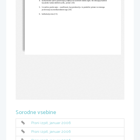
4.
kulturološki vplivi poslovanje podjetja na različnih medn.trgih. Ali obstajajo kakšni 
kazalniki kulturoloških razlik, primer (10)
5.
Licenčno poslovanje – značilnosti, kaj predstavlja  in praktični primer tovrstnega 
poslovanja na mednarodnem trgu (10)
6.
kalkulacija ista (15) 
Sorodne vsebine
Pisni izpit, januar 2006
Pisni izpit, januar 2006