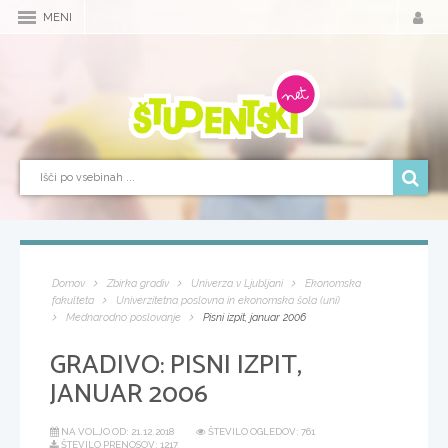
MENI
Domov
Zbirka gradiv
Univerza v Ljubljani
Ekonomska
fakulteta
Univerzitetna poslovna in ekonomska šola (uni)
Mednarodno poslovanje
Pisni izpit, januar 2006
GRADIVO:
PISNI IZPIT,
JANUAR 2006
NA VOLJO OD:
21.12.2018
ŠTEVILO OGLEDOV: 761
ŠTEVILO PRENOSOV: 1217