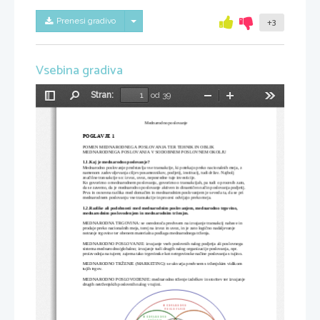
Skrij/prikaži meni
Prenesi gradivo
+3
Vsebina gradiva
Stran:
od 39
Preklopi
Najdi
Pomanjšaj
Povečaj
Orodja
stransko
vrstico
Mednarodno poslovanje
POGLAVJE 1
POMEN MEDNARODNEGA POSLOVANJA TER TEHNIK IN OBLIK 
MEDNARODNEGA POSLOVANJA V SODOBNEM POSLOVNEM OKOLJU
1.1.Kaj je mednarodno poslovanje?
Mednarodno poslovanje predstavlja vse transakcije, ki potekajo preko nacionalnih meja, z 
namenom zadovoljevanja ciljev posameznikov, podjetij, institucij, tudi držav. Najbolj 
značilne transakcije so: izvoz, uvoz, neposredne tuje investicije.
Ko govorimo o mednarodnem poslovanju, govorimo o transakcijah, pa tudi o procesih zato, 
da se zavemo, da je mednarodno poslovanje aktiven in dinamičen način poslovanja podjetij. 
Prva in osnovna razlika med domačim in mednarodnim poslovanjem je seveda ta, da se pri 
mednarodnem poslovanju vse transakcije in procesi odvijajo preko meja.
1.2.Razlike ali podobnosti med mednarodnim poslovanjem, mednarodno trgovino, 
mednarodnim poslovodenjem in mednarodnim trženjm. 
MEDNARODNA TRGOVINA: se osredotoča predvsem na izvajanje transakcij nabave in 
prodaje preko nacionalnih meja, torej na izvoz in uvoz, in je zato logično nadaljevanje 
notranje trgovine ter obenem materialna podlaga mednarodnega trženja.
MEDNARODNO POSLOVANJE: izvajanje vseh poslovnih nalog podjetja ali poslovnega 
sistema mednarodno/globalno; izvajanje tudi drugih nalog organizacije poslovanja, npr. 
proizvodnja na tujem; zajema tako trgovinske kot netrgovinske načine poslovanja s tujino.
MEDNARODNO TRŽENJE (MARKETING): se ukvarja predvsem s trženjskim vidikom 
tujih trgov.
MEDNARODNO POSLOVODENJE: mednarodno trženje izdelkov in storitev ter izvajanje 
drugih netrženjskih poslovnih nalog v tujini.
M    E   D   N   A  R   O   D   N   O
P   O   S  L   O   V  A  N   J  E
M    E   D   N   A  R   O   D   N   O