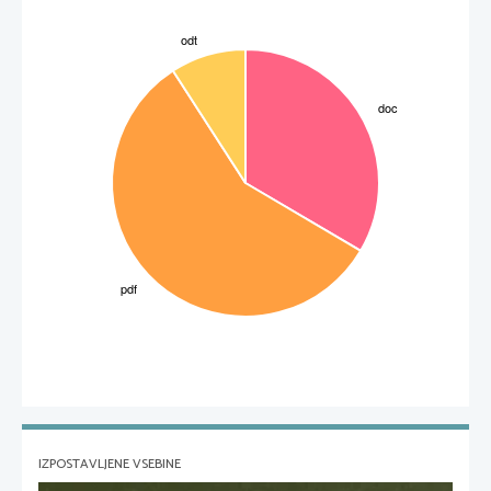
 Prav tako vpliva na delovanje podjetij celovito mednarodno poslovno okolje – nobeno od 
podjetij ni imuno na dogodke, ki lahko povzročijo integralne spremembe poslovanja ( npr. 
sprememba valutnih razmerij, cene delovne sile).
NACIONALNO POSLOVNO OKOLJE
Je sestavljeno iz svojevrstnih kulturoloških, političnih, pravnih, ekonomskih, okoljskih 
značilnosti, ki se lahko od vsake države močno razlikujejo.
3
IZPOSTAVLJENE VSEBINE