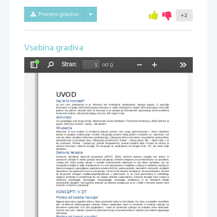
Skrij/prikaži meni
Prenesi gradivo
+2
Vsebina gradiva
Stran:
od 9
Preklopi
Najdi
Pomanjšaj
Povečaj
Orodja
stransko
vrstico
UVOD
Kaj je to koncept?
Je   prvi   nivo   abstrakcije   in   je   definiran   kot   simbolična   predstavitev   nekega   pojava.   S   pomočjo
konceptov se ljudje med seboj sporazumevamo o naših izkušnjah in idejah. Brez konceptov ne bi bilo
jezikov. Na primer: beseda "pes" je koncept, ki je nastala po človekovem opazovanju (večina definira
to besedo enako); nekaj kosmatega, ima rep, štiri noge in laja.
Aktivnost
Ga uporabljajo tudi druge stroke. Mednarodni slovar (Webster’s Third New Dictionary, 1993) definira ta
pojem: Aktivnost pomeni “ stanje - biti aktiven”
Okupacija
Aktivnost,   ki   ima   oseben   in   družbeno-kulturni   pomen,   ima   svoje   poimenovanje   v   okviru   določene
kulture in podpira sodelovanje v družbi. Okupacija pomeni nekaj početi s smislom oz. namenom, kar
nam da vidne rezultate (aktivnost, participacija). Okupacije lahko razvrstimo na področja samooskrbe,
produktivnosti in prostega časa. Okupacija po Wilcocku: Delati – nekaj početi, Biti – dajati sebe v to
kar počnemo, Postati – postati jaz, postati kompetenten, postati socialno bitje. Pomen za stroko: je
osnovni koncept v delovni terapiji. Po okupaciji se razlikujemo od drugih strok. DT- kot stroki daje
identiteto.
Delovna terapija
Svetovno   združenje   delovnih   terapevtov   (WFOT,   2004),   definira   delovno   terapijo   kot   stroko,   ki
promovira zdravje in dobro počutje skozi okupacijo. Delovni terapevti se osredotočamo na vprašane,
»Zakaj   ima   neka   oseba   težave   v   izvedbi   vsakodnevnih   aktivnosti   in   kaj   lahko   naredimo,   da   mu
omogočimo boljšo in lažjo izvedbo le-te in s tem prispevamo k boljšemu zdravju in dobremu počutju?«
Delovni terapevti uporabljamo podrobno analizo fizičnih, psihosocialnih, mentalnih, duhovnih, okoljskih
dejavnikov, da ugotovimo ovire za okupacijo. Osnovni cilj delovne terapije je, da posamezniku, skupini
ali   skupnosti   omogoči   sodelovanje/vključenost   v   aktivnostih,   ki   so   zanj   pomembne   in   reflektirajo
njegove vrednote in prepričanja ter mu dajejo občutek zadovoljstva. Delovna terapija črpa znanja iz
medicine,   psihologije,   sociologije,   antropologije,   etnologije,   arhitekture   in   še   nekaterih   drugih
znanstvenih disciplin. Kot bazična znanost za delovno terapijo pa se je v 80tih v Ameriki razvila nova
znanost »znanost o okupaciji”.
KONCEPTI V DT
Pristop od spodaj navzgor
Najprej spoznamo zgradbo telesa. Nato spoznamo kako to telo deluje. Da nam ni pretežko razdelimo
telo   na   telesne   dele/organske  sisteme   Potem  ugotavljam   kako   te   strukture  in   funkcije   vplivajo   na
človekove spretnosti. Kot Dth pogledamo - kako te spretnosti vplivajo na izvedbo neke aktivnosti.
Zanima nas tudi – kakšen pomen te aktivnosti imajo za posameznika in kakšen je kontekst njegovega
delovanja.
Pristop od zgoraj navzdol