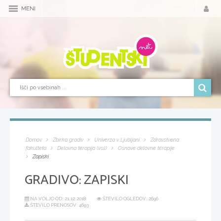
MENI
Domov
Zbirka gradiv
Univerza v Ljubljani
Zdravstvena
fakulteta
Delovna terapija (vsš)
Osnove delovne terapije
Zapiski
GRADIVO:
ZAPISKI
NA VOLJO OD:
21.12.2018
ŠTEVILO OGLEDOV: 2696
ŠTEVILO PRENOSOV: 4693