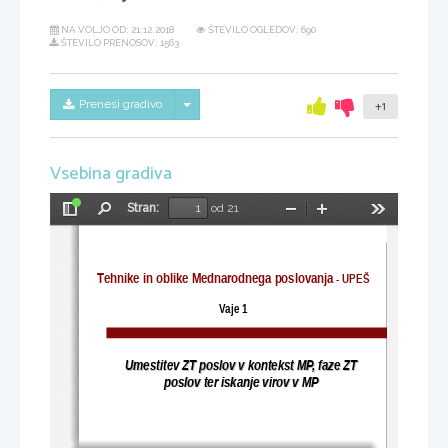
NA VOLJO OD:
21.12.2018
ŠTEVILO OGLEDOV: 690
ŠTEVILO PRENOSOV: 1563
Skrij/prikaži meni
Prenesi gradivo
+1
Vsebina gradiva
Stran:
od 21
Preklopi
Najdi
Pomanjšaj
Povečaj
Orodja
stransko
vrstico
Tehnike in oblike Mednarodnega poslovanja
 - UPEŠ
Vaje 1
Umestitev ZT poslov v kontekst MP, faze ZT 
Umestitev ZT poslov v kontekst MP, faze ZT 
poslov ter iskanje virov v MP
poslov ter iskanje virov v MP