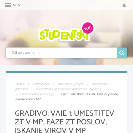
MENI
Domov
Zbirka gradiv
Univerza v Ljubljani
Ekonomska
fakulteta
Univerzitetna poslovna in ekonomska šola (uni)
Mednarodno poslovanje
Vaje 1: Umestitev ZT v MP, faze ZT poslov,
iskanje virov v MP
GRADIVO:
VAJE 1: UMESTITEV
ZT V MP, FAZE ZT POSLOV,
ISKANJE VIROV V MP