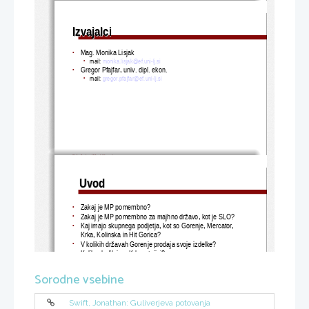
Izvajalci
Izvajalci
Mag. Monika Lisjak
•
mail: 
monika.lisjak@ef.uni-lj.si
•
Gregor Pfajfar, univ. dipl. ekon.
•
mail: 
gregor.pfajfar@ef.uni
-
lj.si
•
Tehnike in oblike MP - vaje
Vaje 1
2
Uvod
Uvod
Zakaj je MP pomembno?
•
Zakaj je MP pomembno za majhno državo, kot je SLO?
•
Kaj imajo skupnega podjetja, kot so Gorenje, Mercator, 
•
Krka, Kolinska in Hit Gorica?
V kolikih državah Gorenje prodaja svoje izdelke? 
•
Koliko družb ima Krka v tujini?
•
Sorodne vsebine
Swift, Jonathan: Guliverjeva potovanja