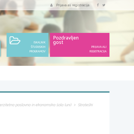
Prijava ali registracija
Pozdravljen
gost
ISKALNIK
ŠTUDIJSKIH
PRIJAVA ALI
PROGRAMOV
REGISTRACIJA
erzitetna poslovna in ekonomska šola (uni)
Strateški