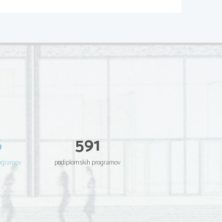
STEMA STRATEŠKEGA 
SLOVODENJA 
č
logo, da za
ne opravljati 
č
ja ali zgolj prou
evati, 
jetje
6
591
 strateško planiranje
ž
odje slu
be za strateško 
rogramov
podiplomskih programov
odjetja
č
anje postane pomo
nik 