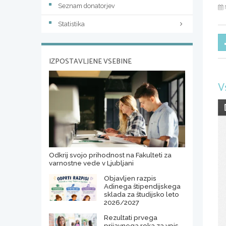
Seznam donatorjev
Statistika
IZPOSTAVLJENE VSEBINE
V
Odkrij svojo prihodnost na Fakulteti za
varnostne vede v Ljubljani
Objavljen razpis
Adinega štipendijskega
sklada za študijsko leto
2026/2027
Rezultati prvega
prijavnega roka za vpis