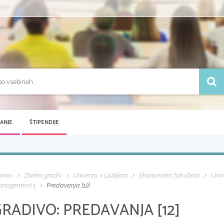
VANJE
ŠTIPENDIJE
omov
Zbirka gradiv
Univerza v Ljubljani
Ekonomska fakulteta
Univ
anagement 1
Predavanja [12]
GRADIVO:
PREDAVANJA [12]