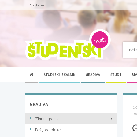
Dijaški.net
ŠTUDIJSKI ISKALNIK
GRADIVA
ŠTUDIJ
BI
GRADIVA
D
m
Zbirka gradiv
Pošlji datoteke