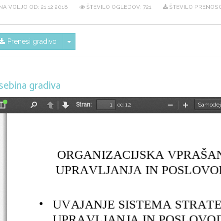
NA VOLJO OD:
21.12.2018
ŠTEVILO OGLEDOV: 721
ŠTEVILO PRENOSO
Skrij/prikaži meni
Prenesi gradivo
sebina gradiva
Stran:
od 12
Preklopi
Najdi
Nazaj
Naprej
Pomanjšaj
Povečaj
stransko
vrstico
ORGANIZACIJSKA VPRAŠA
UPRAVLJANJA IN POSLOVO
•
UVAJANJE SISTEMA STRAT
UPRAVLJANJA IN POSLOVOD