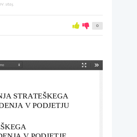
V: 1625
0
Način
Orodja
predstavitve
NJA STRATEŠKEGA 
DENJA V PODJETJU
EŠKEGA 
ENJA V PODJETJE