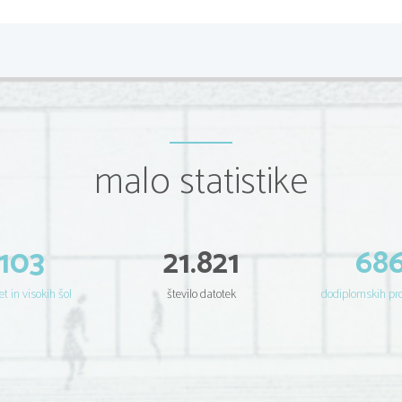
Č
OBI
AJNE FAZE UVAJANJA SI
UPRAVLJANJA IN PO
malo statistike
•
nekdo od štabnega osebja dobi na
neka opravila strateškega planiran
kako uvesti formalni sistem v pod
103
21.821
68
•
imenovanje odbora ali komisije za
•
imenovanje glavnega planerja - v
et in visokih šol
število datotek
dodiplomskih p
planiranje
•
prva priprava strateškega plana p
•
ž
vodja slu
be za strateško planir