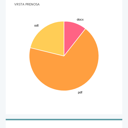
Državni zbor ima redne / izredne seje. Sklepa, če je na seji navzoča večina poslancev. Večino zadev
VRSTA PRENOSA
sprejema z večino opredeljenih glasov. Imamo tudi zahtevnejše večine:
-
absolutna navadna (večina vseh poslancev) – izvolitev za predsednika vlade
-
relativna kvalificirana (2/3 večina navzočih poslancev)
-
absolutna kvalificirana (2/3 večina vseh poslancev) – sprememba ustave
Glasovanje:
-
večinoma JAVNO