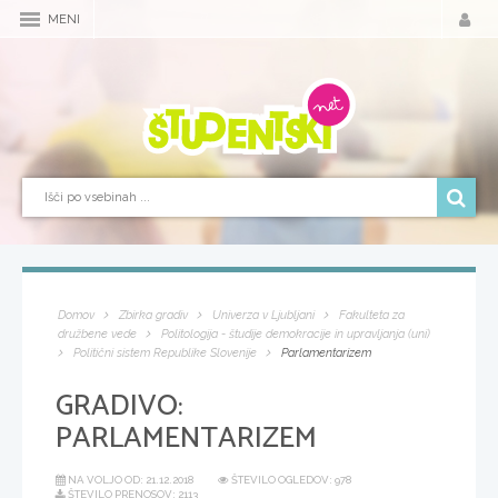
MENI
Domov
Zbirka gradiv
Univerza v Ljubljani
Fakulteta za
družbene vede
Politologija - študije demokracije in upravljanja (uni)
Politični sistem Republike Slovenije
Parlamentarizem
GRADIVO:
PARLAMENTARIZEM
NA VOLJO OD:
21.12.2018
ŠTEVILO OGLEDOV: 978
ŠTEVILO PRENOSOV: 2113