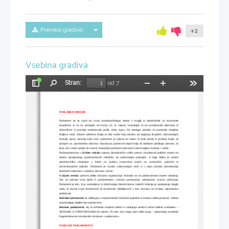
Skrij/prikaži meni
Prenesi gradivo
+2
Vsebina gradiva
Stran:
od 7
Preklopi
Najdi
Pomanjšaj
Povečaj
Orodja
stransko
vrstico
PARLAMENTARIZEM
Parlament se je razvil po vzoru predstavniškega telesa v Angliji in predhodniki so stanovske
skupščine, ki so se sestajale od konca 13. st. naprej. Sestavljali so jih predstavniki plemstva in
duhovščine in pozneje predstavniki grofij, mest, trgov. Od samega začetka so pomenile omejitev
kraljeve moči. Glavne odločitve kralja so bile vedno bolj odvisne od soglasja skupščin. Zakonodajno
funkcijo sprva opravlja kralj sam, parlament je vplival na zakon le prek peticij in prošenj kralju za
sprejem oz. spremembo zakonov. Kasneje je parlament dajal kralju že izdelane predloge zakonov, ta
jih je ali v celoti sprejel ali zavrnil. Nazadnje parlament prevzame zakonodajno funkcijo v celoti.
Parlamentarizem v 
širšem smislu
 zajema demokratični volilni sistem, strankarski politični sistem ter
sistem sprejemanja parlamentarnih odločitev ali zakonodajni postopek. S tega vidika je sistem
predstavniške   vladavine   v   kateri   se   ljudska   suverenost   izraža   na   svobodnih,   splošnih   in
večstrankarskih volitvah. Parlament je nosilec zakonodajne moči in v njem poteka spreminjanje
družbenih interesov v splošno obvezne norme.
V ožjem smislu
 pomeni obliko državne organizacije. Nanaša se na parlamentarni sistem vladanja.
Gre za odnose med vlado in parlamentom, sestavo parlamenta, pristojnosti, proces odločanja.
Parlament je telo, ki je sestavljeno iz določenega števila članov, katerih funkcija je zastopanje drugih
oseb, ki zaradi svoje številčnosti ali prostorske oddaljenosti v tem procesu ne morejo neposredno
sodelovati.
Sodobni parlamenti
 se oblikujejo z neposrednimi volitvami (splošna in enaka volilna pravica). Volitve
vzpostavljajo legitimnost parlamenta.
Sestava parlamenta
 naj bi odražala rezultat volitev in obstajajo različni načini delitve mandatov –
VEČINSKI in PROPORCIONALNI sistem. Pri tem ima vlogo tudi volilni prag – preprečuje preveliko
fragmentiranost strankarske strukture v parlamentu. 
FUNKCIJE PARLAMENTOV