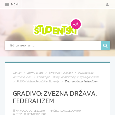
MENI
Domov
Zbirka gradiv
Univerza v Ljubljani
Fakulteta za
družbene vede
Politologija - študije demokracije in upravljanja (uni)
Politični sistem Republike Slovenije
Zvezna država, federalizem
GRADIVO:
ZVEZNA DRŽAVA,
FEDERALIZEM
NA VOLJO OD:
21.12.2018
ŠTEVILO OGLEDOV: 893
ŠTEVILO PRENOSOV: 1880