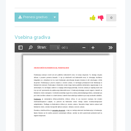
Skrij/prikaži meni
Prenesi gradivo
0
Vsebina gradiva
Stran:
od 1
Preklopi
Najdi
Pomanjšaj
Povečaj
Orodja
stransko
vrstico
ZVEZNA DRŽAVA (FEDERACIJA), FEDERALIZEM
Federacija sestoji iz dveh ali več politično teritorialnih enot, ki tvorijo skupnost. Tu obstaja skupna
država   v   pravem   pomenu   besede.   V   njo   je   združenih   več   federalnih   enot,   ki   ohranjajo   družbeno
integriteto oz. skladnost ter na ravni federacije uresničujejo skupne interese in jih združujejo v širšo
skupnost. Federacija je pravno urejena z zvezno ustavo, ki razmejuje pristojnosti med federacijo in
federalnimi enotami. Federacija in federalne enote imajo lastno politično-teritorialno organizacijo in so
samostojne, ko izvršujejo zadeve iz svojega delovnega področja. Zvezna ustava je najvišji pravni akt
in jo je moč spremeniti ob sodelovanju federalnih enot. V federaciji obstajajo zvezni organi v katerih so
federalne enote zastopane. Centralni (osrednji) organ ima značaj zakonodajnega telesa, sestavljen pa
je iz šefa izvršilne oblasti in iz dveh domov, katerih člani odločajo načeloma po svoji svobodni odločitvi.
Federacija
  je   sestavljena   država,nekakšna   država   držav,   ki   pa   navzven   nastopa   kot   enoten
mednarodnopravni   subjekt,   to   pomeni   da   federalne   enote   nimajo   lastne   mednarodnopravne
subjektivitete.   Podlaga   za   federativno   državo   je   zvezna   ustava.   Navadno   imajo   lastne   ustave   tudi
federalne enote, vendar morajo biti njihove ustave v skladu z zvezno ustavo. 
Posebna združba držav je  
evropska skupnost
, v njej se mešajo elementi konfederacije in federacije.
Njene članice so še vedno povsem samostojne države, vendar so del suverenosti prenesle tudi na
organe skupnosti. 