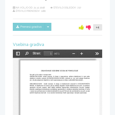
NA VOLJO OD:
21.12.2018
ŠTEVILO OGLEDOV: 727
ŠTEVILO PRENOSOV: 1180
Skrij/prikaži meni
Prenesi gradivo
+4
Vsebina gradiva
Stran:
od 1
Preklopi
Najdi
Pomanjšaj
Povečaj
Orodja
stransko
vrstico
OBLIKOVANJE SODOBNE SOCIALNE PSIHOLOGIJE
Soc.psih. je še vedno v razcepu med:
#NARAVOSLOVJEM   -model   znanost,   ki   izhaja   iz   naravoslovja,   zahteva   objektivnost   in   nam   poda
objektivno  socialno  varnost==)KONVENCIONALNI  MODEL znanosti  oz.  soc.  psih  opisuje  človekova
soc. izkustva,dejavnosti objektivno; način opazovanja pa se odvija v psiholoških laboratorijih...
#DRU
BOSLOVJEM   -   model   znanosti,   ki   izhaja   iz   družboslovnih   znanosti==)   SOCIOHISTORIČNI
MODEL, ki objektivnost ne zavrne, pač pa oblikuje drugačen model objektivnosti soc.psih., ki upošteva
zgodovino   soc.psih.   pojavov.   Med   najbolj   dosledne   zagovornike   sociohistorične   soc.psih.   spadajo
teoretiki 
socialnega konstruktivizma 
(analizirajo
zgodovinske in družbeno-ideološke konstrukte, ki le
ijo
v osnovi soc.psih.procesov) 
in dekonstruktivistične soc.psih
 Primarni cilj sociohistorične soc.psih. je opis
različnih dojemanj stvarnosti - to so socialne konstrukcije. Način opazovanja = akcijsko opazovanje. 