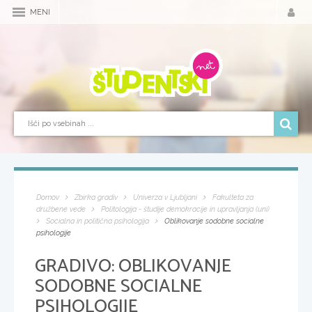
MENI
Domov
Zbirka gradiv
Univerza v Ljubljani
Fakulteta za
družbene vede
Politologija - študije demokracije in upravljanja (uni)
Socialna in politična psihologija
Oblikovanje sodobne socialne
psihologije
GRADIVO:
OBLIKOVANJE
SODOBNE SOCIALNE
PSIHOLOGIJE