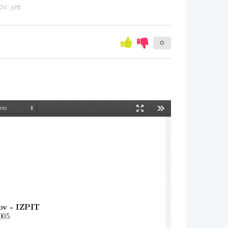
V: 376
0
Način
Orodja
predstavitve
ov - IZPIT
005