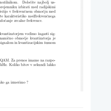
noˇzilnikom.  Doloˇ
cite najbolj us-
sprejemniku izbirati med radijskimi
leˇ
zijo v frekvenˇ
cnem obmoˇ
cju med
ite karakteristiko medfrekvenˇ
cnega
izloˇ
canje zrcalne frekvence.
kvantizatorjem vodimo ˇzagasti sig-
inamiˇ
cno obmoˇ
cje kvantizatorja je
 signalom in kvantizacijskim ˇsumom
56-QAM. Za prenos imamo na razpo-
kHz. Koliko bitov v sekundi lahko
ako ga izmerimo ?
orja in BASK demodulatorja !
s hitrostjo 110km/h. Bazna postaja