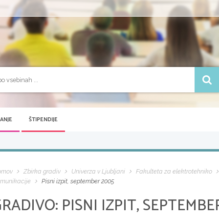
VANJE
ŠTIPENDIJE
omov
Zbirka gradiv
Univerza v Ljubljani
Fakulteta za elektrotehniko
munikacije
Pisni izpit, september 2005
GRADIVO:
PISNI IZPIT, SEPTEMBE