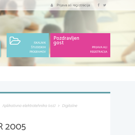
Prijava ali registracija
Pozdravljen
gost
ISKALNIK
ŠTUDIJSKIH
PRIJAVA ALI
PROGRAMOV
REGISTRACIJA
Aplikativna elektrotehnika (vsš)
Digitalne
R 2005