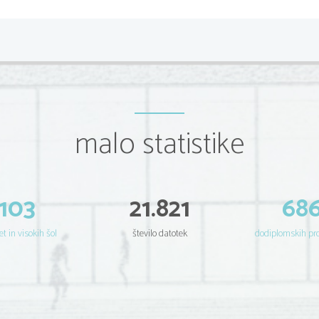
malo statistike
103
21.821
68
et in visokih šol
število datotek
dodiplomskih p