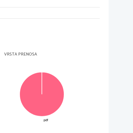
m v odklonu 30 stopinj glede na smer
u na frekvenci 900MHz. Izraˇ
cunajte
a izhodu 8-PAM oddajnika! Impulzi
 pa je 2Mbit/s.
VRSTA PRENOSA
tuje po direktni poti in z odbojem.
ektne in indirektne poti !