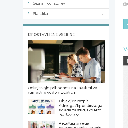
Seznam donatorjev
Statistika
IZPOSTAVLJENE VSEBINE
V
Odkrij svojo prihodnost na Fakulteti za
varnostne vede v Ljubljani
Objavljen razpis
Adinega štipendijskega
sklada za študijsko leto
2026/2027
Rezultati prvega
prijavnega roka za vpis