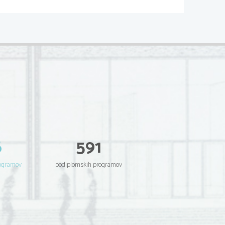
6
591
rogramov
podiplomskih programov