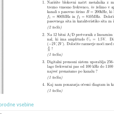
1. Nariˇ
site blokovni naˇ
crt meˇsalnika z m
trezno vmesno frekvenco, ˇce ˇzelimo v 
kanali s pasovno ˇsirino
B
= 200kHz, ki 
f
= 800MHz in
f
= 810MHz. Doloˇ
c
1
2
pasovnega sita in karakteristiko sita za 
(2 toˇcki)
2. Na 12 bitni A/D pretvornik z linearnim 
nal, ki ima amplitudo
U
=1
.
5V.  D
1
−
(
2
V,
2
V
). Doloˇ
cite razmerje moˇci med
S
!
N
(1 toˇcka)
3. Digitalni prenosni sistem uporablja 2
lago frekvenˇ
cni pas od 100 kHz do 1100 
najveˇ
c prenaˇ
samo po kanalu ?
(1 toˇcka)
4. Kaj nam ponazarja oˇ
cesni diagram in k
(1 toˇcka)
5. Nariˇ
site blokovni naˇcrt BASK modulat
orodne vsebine
(1 toˇcka)
6. Mobilni uporabnik se vozi v avtomobilu 