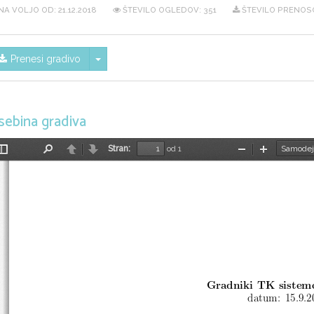
NA VOLJO OD:
21.12.2018
ŠTEVILO OGLEDOV: 351
ŠTEVILO PRENOSO
Skrij/prikaži meni
Prenesi gradivo
sebina gradiva
Stran:
od 1
Preklopi
Najdi
Nazaj
Naprej
Pomanjšaj
Povečaj
stransko
vrstico
Gradniki TK sistem
datum: 15.9.2