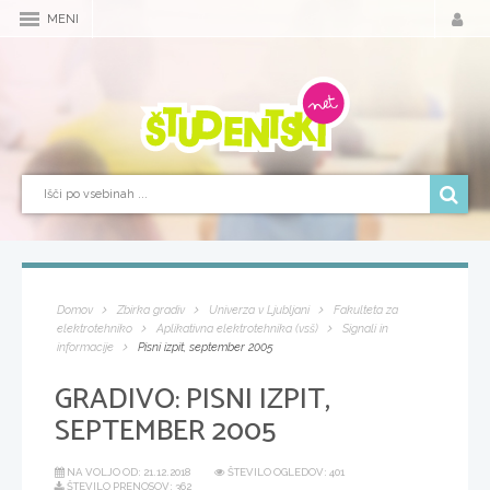
MENI
Domov
Zbirka gradiv
Univerza v Ljubljani
Fakulteta za
elektrotehniko
Aplikativna elektrotehnika (vsš)
Signali in
informacije
Pisni izpit, september 2005
GRADIVO:
PISNI IZPIT,
SEPTEMBER 2005
NA VOLJO OD:
21.12.2018
ŠTEVILO OGLEDOV: 401
ŠTEVILO PRENOSOV: 362