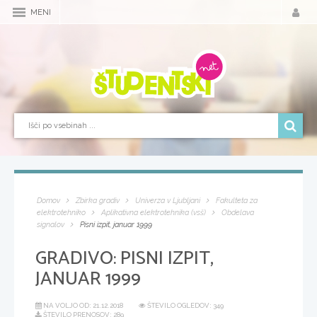
MENI
Domov
Zbirka gradiv
Univerza v Ljubljani
Fakulteta za
elektrotehniko
Aplikativna elektrotehnika (vsš)
Obdelava
signalov
Pisni izpit, januar 1999
GRADIVO:
PISNI IZPIT,
JANUAR 1999
NA VOLJO OD:
21.12.2018
ŠTEVILO OGLEDOV: 349
ŠTEVILO PRENOSOV: 289