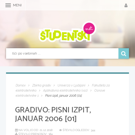
MENI
Domov
Zbirka gradiv
Univerza v Ljubljani
Fakulteta za
elektrotehniko
Aplikativna elektrotehnika (vsš)
Osnove
elektrotehnike 1
Pisni izpit, januar 2006 [01]
GRADIVO:
PISNI IZPIT,
JANUAR 2006 [01]
NA VOLJO OD:
21.12.2018
ŠTEVILO OGLEDOV: 344
ŠTEVILO PRENOSOV: 384