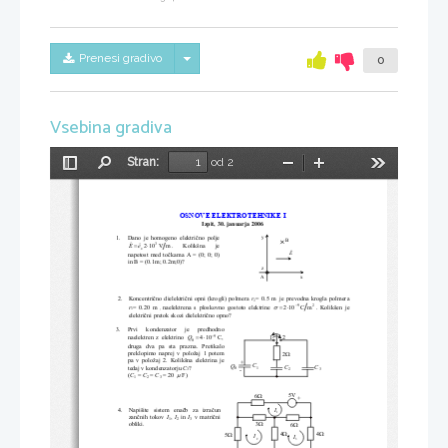
Skrij/prikaži meni
Prenesi gradivo
0
Vsebina gradiva
Stran:
od 2
Preklopi
Najdi
Pomanjšaj
Povečaj
Orodja
stransko
vrstico
OSNOVE ELEKTROTEHNIKE I  
Izpit, 30. januarja 2006 
1.     Dano  je  homogeno  elektri
č
no  polje  
y
K
K
B
=
⋅
3
.      Kolikšna      je      
E
e
2
10
V
m
x
K
E
napetost  med  to
č
kama  A  =  (0;  0;  0)  
in B = (0.1m; 0.2m;0)? 
z
x
A
2.    Koncentri
č
no  dielektri
č
ni  opni  (krogli)  polmera  
=  0.5  m
je  prevodna  krogla  polmera  
r
1
σ
−
=
⋅
9
2
=  0.20  m
naelektrena  s  ploskovno  gostoto  elektrine  
2
10
C
m
.
Kolikšen  je  
r
1
  ,  
elektri
č
ni pretok skozi dielektri
č
no opno? 
3.     Prvi     kondenzator     je     predhodno     
−
=
⋅
2
1
9
naelektren  z  elektrino  
Q
4
10
C,
0
druga   dva   pa   sta   prazna.   Pretikalo   
Ω
preklopimo  naprej  v  položaj  1  potem  
2
pa  v  položaj  2.  Ko
likšna  elektrina  je  
+
C
Q
C
C
tedaj v kondenzatorju 
C
? 
1
0
-
3
2
3
μ
(
C
 = 
C
 = 
C
 = 20 
F) 
1
2
3
5
V
Ω
6
+
4. 
Napišite   sistem   ena
č
b   za   izra
č
un 
I
1
zan
č
nih  tokov  
I
, 
I
  in  
I
  v  matri
č
ni 
1
2
3
obliki. 
Ω
3
Ω
6
Ω
Ω
Ω
4
4
5
I
I
2
3