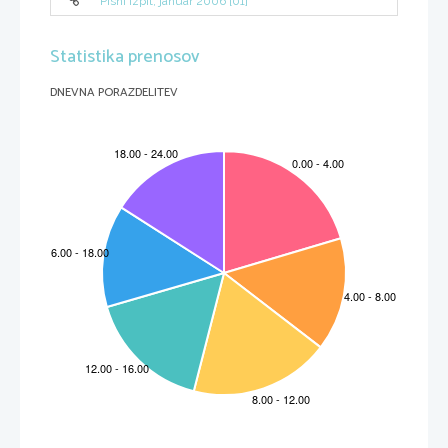
Pisni izpit, januar 2006 [01]
0
+
6
6
Statistika prenosov
DNEVNA PORAZDELITEV