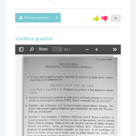
Skrij/prikaži meni
Prenesi gradivo
0
Vsebina gradiva
Stran:
od 1
Preklopi
Najdi
Pomanjšaj
Povečaj
Orodja
stransko
vrstico