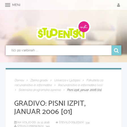
MENI
Domov
Zbirka gradiv
Univerza v Ljubljani
Fakulteta za
računalništvo in informatiko
Računalništvo in informatika (vsš)
Sistemska programska oprema
Pisni izpit, januar 2006 [01]
GRADIVO:
PISNI IZPIT,
JANUAR 2006 [01]
NA VOLJO OD:
21.12.2018
ŠTEVILO OGLEDOV: 334
ŠTEVILO PRENOSOV: 349