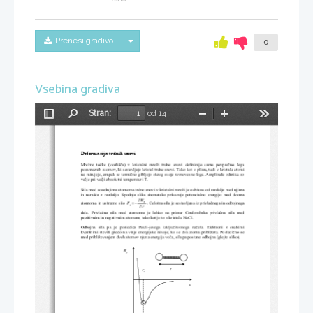
Skrij/prikaži meni
Prenesi gradivo
0
Vsebina gradiva
Stran:
od 14
Preklopi
Najdi
Pomanjšaj
Povečaj
Orodja
stransko
vrstico
Deformacija trdnih snovi                           

Mrežne točke (vozlišča) v kristalni mreži trdne sno
vi definirajo samo povprečno lego
posameznihatomov,kisestavljajokristaltrdnesno
vi.Takokotvplinu,tudivkristaluatomi
nemirujejo,ampaksetermičnogibljejookrogsvoje
ravnovesnelege.Amplitudeodmikaso
večjeprivečjiabsolutnitemperaturiT.

Silamedsosednjimaatomomatrdnesnovivkristalni
mrežijeodvisnaodrazdaljemednjima
in narašča z razdaljo. Spodnja slika shematsko prik
azuje potencialno energijo med dvema
∂
W
p
=−
atomomainustreznosilo
F
.Celotnasilajesestavljenaizprivlačnegainodb
ojnega
a
∂
r
dela. Privlačna sila med atomoma je lahko na primer
 Coulombska privlačna sila med
pozitivniminnegativnimatomom,takokotjetovk
ristaluNaCl.

Odbojna sila pa je posledica Pauli(jevega izključit
venega načela. Elektroni z enakimi
kvantnimišteviligredonavišjeenergijskenivoje,
kosedvaatomapribližata.Posledičnose
medpribliževanjemdvehatomovnjunaenergijaveča,
silapapostaneodbojna(glejtesliko).

W
p
r
r
0
r