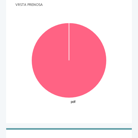
x
VRSTA PRENOSA
slika4

Vnadaljevanjunaštejemopolegzgorajopisanenatez
ne(kompresijske)vzdolžnedeformacije
šenekateredrugekarakterističnedeformacijezaka
tereveljalinearnazvezamednapetostjoin
deformacijo.


3
