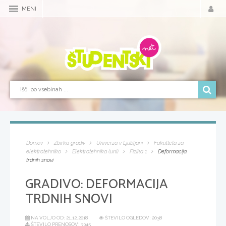
MENI
Domov
Zbirka gradiv
Univerza v Ljubljani
Fakulteta za
elektrotehniko
Elektrotehnika (uni)
Fizika 1
Deformacija
trdnih snovi
GRADIVO:
DEFORMACIJA
TRDNIH SNOVI
NA VOLJO OD:
21.12.2018
ŠTEVILO OGLEDOV: 2038
ŠTEVILO PRENOSOV: 3345