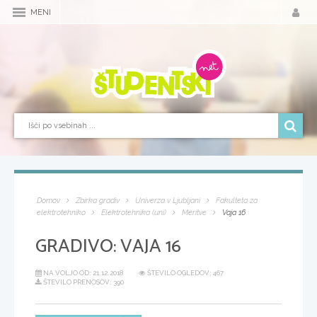
MENI
Domov
Zbirka gradiv
Univerza v Ljubljani
Fakulteta za
elektrotehniko
Elektrotehnika (uni)
Meritve
Vaja 16
GRADIVO:
VAJA 16
NA VOLJO OD:
21.12.2018
ŠTEVILO OGLEDOV: 467
ŠTEVILO PRENOSOV: 390