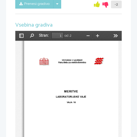
Skrij/prikaži meni
Prenesi gradivo
-2
Vsebina gradiva
Stran:
od 2
Preklopi
Najdi
Pomanjšaj
Povečaj
Orodja
stransko
vrstico
Univerza v Ljubljani
Fakulteta za elektrotehniko
MERITVE
LABORATORIJSKE VAJE
VAJA 16