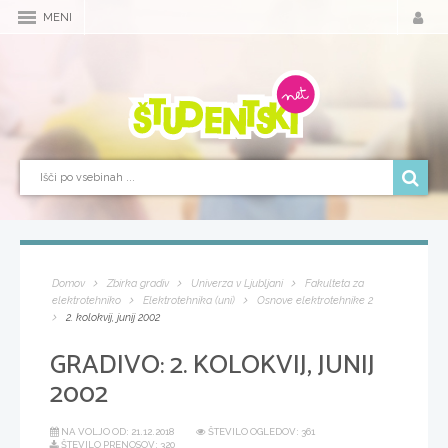
MENI
Domov
Zbirka gradiv
Univerza v Ljubljani
Fakulteta za
elektrotehniko
Elektrotehnika (uni)
Osnove elektrotehnike 2
2. kolokvij, junij 2002
GRADIVO:
2. KOLOKVIJ, JUNIJ
2002
NA VOLJO OD:
21.12.2018
ŠTEVILO OGLEDOV: 361
ŠTEVILO PRENOSOV: 320