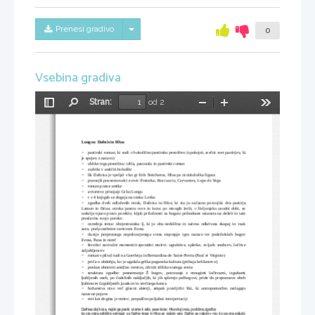
Skrij/prikaži meni
Prenesi gradivo
0
Vsebina gradiva
Stran:
od 2
Preklopi
Najdi
Pomanjšaj
Povečaj
Orodja
stransko
vrstico
Longos: Dafnis in Hloa
−
pastirski roman, ki sodi v bukolično/pastirsko pesništvo (spokojni, srečni svet pastirjev, ki
je spojen z naravo)
−
oblike tega pesništva: idila, pastorala in pastirski roman
−
začetki v antični bukoliki
−
lik Dafnisa je vpeljal v kn gr lirik Stesihoros, Hloa pa ni mitološka figura
−
poznejši posnemovalci zvrsti: Petrarka, Boccaccio, Cervantes, Lope de Vega
−
roman pozne antike
−
avtorstvo prisojajo Grku Longu
−
r v 4 knjigah se dogaja na otoku Lesbu
−
zgodba dveh odloženih otrok, Dafnisa in Hloe, ki sta ju začasno posvojila dva pastirja
Lamon in Drias; otroka paseta ovce in koze; po mnogih letih, v življenjsko usodni dobi, se
razkrije njuno pravo poreklo; kljub priložnosti za bogato prihodnost ostaneta na deželi in tam
proslavita svojo poroko
−
osrednja tema: obojestranska lj, ki jo oba nedolžna in naivna odkrivata skupaj in vsak
zase, pod posebnim varstvom Erosa
−
iluzijo preprostega nepokvarjenega sveta stopnjuje igra narave ter podeželskih bogov
Erosa, Pana in nimf
−
številni zaviralni momenti/vzporedni motivi: ugrabitve, spletke, zvijače snubcev, ločitve
zaljubljencev
−
roman vplival tudi na Goetheja in Bernardina de Saint-Pierra (Paul et Virginie)
−
priča o obdobju, ko je ugašala grška poganska kultura (prihaja krščanstvo)
−
poskus obnoviti antično verstvo, oživiti idiliko starega sveta
−
struktura zgodbe: posnemanje Ž bogov, potovanje z mnogimi ločitvami, izgubami
ljubljenih oseb, po čudežnih naključjih, ki jih spletejo polbogovi, pride do prepoznave obeh
ljubimcev/izgubljenih junakov in srečnega konca
−
božanstva niso več glavni akterji, ampak pravljični liki, ki antropomorfno razlagajo
naravne pojave
−
mit kot dogma je mrtev; prepuščen poljubni interpretaciji
Dafnisa doji koza, najde ga pastir, vzame k sebi, pase koze; Hloo doji ovca, podobna zgodba
ko sta stara približno petnajst, se Dafnis kopa in Hloa se zaljubi vanj, Dafnis se zaljubi v njo, ko ga ona poljubi;