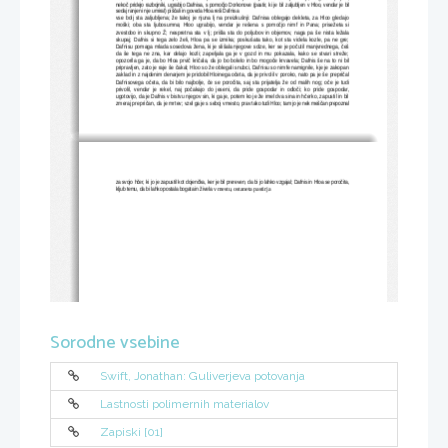
nekoč pridejo razbojniki, ugrabijo Dafnisa, s pomočjo Dorkonove (pastir, ki je bil zaljubljen v Hloo, vendar je bil
sedaj ranjen in je umiral) piščali in goveda Hloa reši Dafnisa
vse bolj sta zaljubljena; že takoj je njuna lj na preizkušnji: Dafnisa oblegajo dekleta, za Hloo gledajo
moški;   oba   sta   ljubosumna;   Hloo   ugrabijo,   vendar   je   rešena   s   pomočjo   nimf   in   Pana;   prisežeta   si
zvestobo in skupno Ž; nespretna sta v lj; prišla sta do poljubov in objemov, naga pa še nista ležala
skupaj;  Dafnis si tega  zelo želi, Hloa pa se izmika; poskušata tako, kot sta  videla  kozle,  pa ne gre;
Dafnisu pomaga mlada sosedova žena, ki je slišala njegove solze, ker se je počutil manjvrednega, češ
da   še   tega   ne   zna,   kar   delajo   kozli;   zapeljala   ga   je   v   gozd   in   mu   pokazala,   kako   se   stvari   streže;
opozorila ga je, da bo Hloa prvič kričala, da jo bo bolelo in bo mogoče krvavela; Dafnis še na to ni bil
pripravljen, zato je raje še čakal; Hloo so že oblegali snubci, Dafnisu so nimfe namignile, kje je zakopan
zaklad in z najdenim denarjem je pridobil Hloinega očeta, da je privolil v poroko, nato pa je še prepričal
Dafnisovega  očeta,  da bi  bilo  najbolje, če  se  poročita, saj  sta  prijatelja že od malih nog;  oče je  tudi
privolil,   vendar   je   rekel,   naj   počakajo   do   jeseni,   da   pride   gospodar   in   odloči;   ko   pride   gospodar,
ugotovijo, da je Dafnis v bistvu njegov sin, ki ga je, potem ko je že imel dva sina in hčerko, zapustil in bil
zmeraj prepričan, da je mrtev; 
vzel ga je s seboj v mesto, prav tako tudi Hloo; tam jo je nek meščan prepoznal
za svojo hčer, ki jo je zapustil kot dojenčka, ker je bil prereven, da bi jo lahko vzgajal; Dafnis in Hloa se poročita,
kljub temu, da bi lahko postala bogata in živela 
v mestu, ostaneta pastirja
Sorodne vsebine
Swift, Jonathan: Guliverjeva potovanja
Lastnosti polimernih materialov
Zapiski [01]