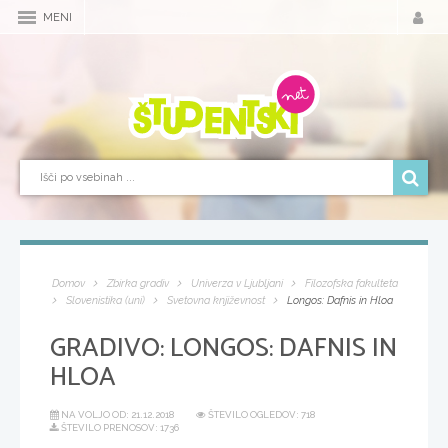
MENI
Domov
Zbirka gradiv
Univerza v Ljubljani
Filozofska fakulteta
Slovenistika (uni)
Svetovna književnost
Longos: Dafnis in Hloa
GRADIVO:
LONGOS: DAFNIS IN
HLOA
NA VOLJO OD:
21.12.2018
ŠTEVILO OGLEDOV: 718
ŠTEVILO PRENOSOV: 1736