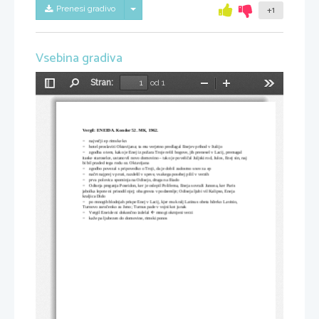
Skrij/prikaži meni
Prenesi gradivo
+1
Vsebina gradiva
Stran:
od 1
Preklopi
Najdi
Pomanjšaj
Povečaj
Orodja
stransko
vrstico
Vergil: ENEIDA. Kondor 52. MK, 1962.
−
največji ep rimske kn
−
hotel proslaviti Oktavijana; ta mu verjetno predlagal Enejev prihod v Italijo
−
zgodba o tem, kako je Enej iz požara Troje rešil bogove, jih prenesel v Lacij, premagal 
itaske staroselce, ustanovil novo domovino – tako je poveličal Juljski rod, Julos, Enej sin, naj 
bi bil praded tega rodu oz. Oktavijana
−
zgodbo povezal s pripovedko o Troji, da je dobil zadostno snov za ep
−
načrt najprej v prozi, razdelil v speve, vsakega posebej pilil v verzih
−
prva polovica spominja na Odisejo, druga na Iliado
−
Odiseja preganja Poseidon, ker je oslepil Polifema, Eneja sovraži Junona, ker Paris 
jabolka lepote ni prisodil njej; oba gresta v podzemlje; Odiseja ljubi vil Kalipso, Eneja 
kraljica Dido
−
po mnogih blodnjah prispe Enej v Lacij, kjer mu kralj Latinus obeta hčerko Lavinio, 
Turnovo zaročenko za ženo; Turnus pade v vojni kot junak
−

Vergil Eneide ni dokončno izdelal 
 mnogi okrnjeni verzi
−
kaže pa ljubezen do domovine, rimski ponos