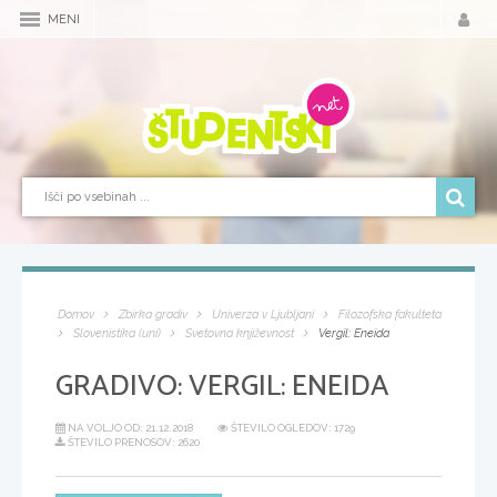
MENI
Domov
Zbirka gradiv
Univerza v Ljubljani
Filozofska fakulteta
Slovenistika (uni)
Svetovna književnost
Vergil: Eneida
GRADIVO:
VERGIL: ENEIDA
NA VOLJO OD:
21.12.2018
ŠTEVILO OGLEDOV: 1729
ŠTEVILO PRENOSOV: 2620