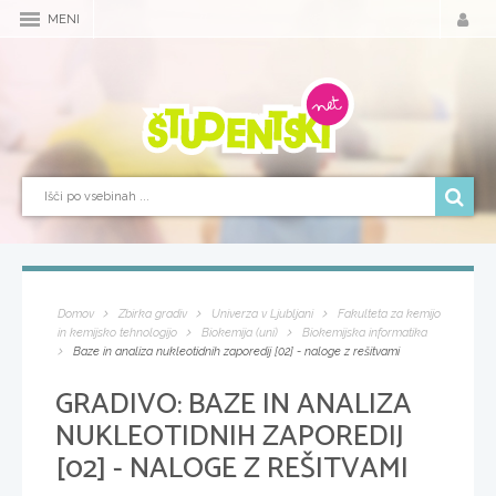
MENI
Domov
Zbirka gradiv
Univerza v Ljubljani
Fakulteta za kemijo
in kemijsko tehnologijo
Biokemija (uni)
Biokemijska informatika
Baze in analiza nukleotidnih zaporedij [02] - naloge z rešitvami
GRADIVO:
BAZE IN ANALIZA
NUKLEOTIDNIH ZAPOREDIJ
[02] - NALOGE Z REŠITVAMI