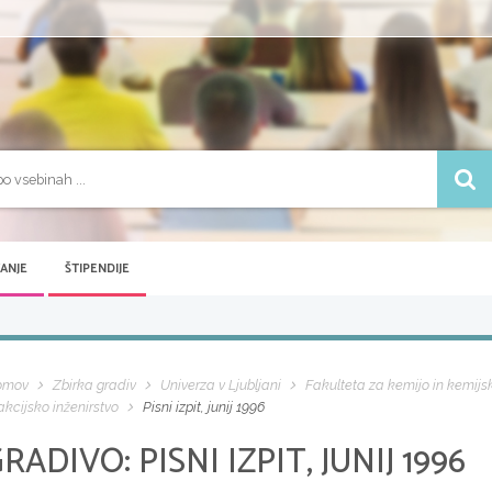
VANJE
ŠTIPENDIJE
omov
Zbirka gradiv
Univerza v Ljubljani
Fakulteta za kemijo in kemijs
akcijsko inženirstvo
Pisni izpit, junij 1996
GRADIVO:
PISNI IZPIT, JUNIJ 1996