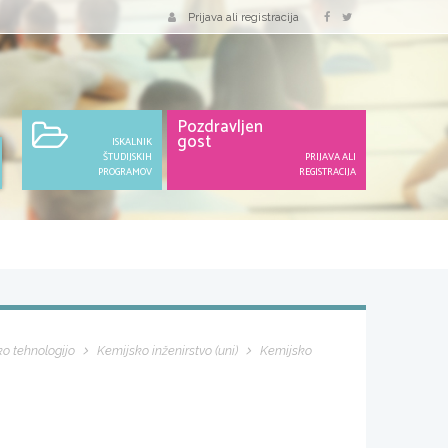
Prijava ali registracija
Pozdravljen
gost
ISKALNIK
ŠTUDIJSKIH
PRIJAVA ALI
PROGRAMOV
REGISTRACIJA
ko tehnologijo
Kemijsko inženirstvo (uni)
Kemijsko