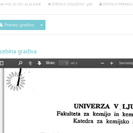
NA VOLJO OD:
21.12.2018
ŠTEVILO OGLEDOV: 326
ŠTEVILO PRENOS
Skrij/prikaži meni
Prenesi gradivo
sebina gradiva
Stran:
od 2
Preklopi
Najdi
Nazaj
Naprej
Pomanjšaj
Povečaj
stransko
vrstico