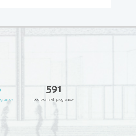
6
591
rogramov
podiplomskih programov