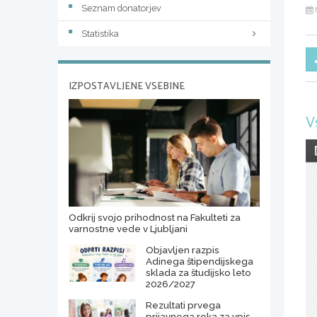
Seznam donatorjev
Statistika
IZPOSTAVLJENE VSEBINE
V
Odkrij svojo prihodnost na Fakulteti za
varnostne vede v Ljubljani
Objavljen razpis
Adinega štipendijskega
sklada za študijsko leto
2026/2027
Rezultati prvega
prijavnega roka za vpis