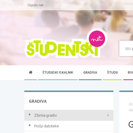
Dijaški.net
ŠTUDIJSKI ISKALNIK
GRADIVA
ŠTUDIJ
BI
GRADIVA
D
re
Zbirka gradiv
Pošlji datoteke