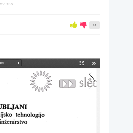
OV: 286
0
Način
Orodja
predstavitve