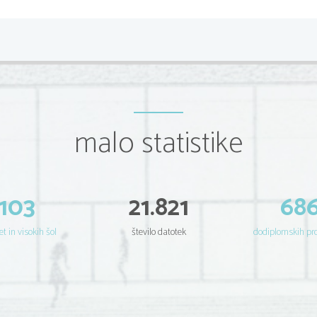
malo statistike
103
21.821
68
et in visokih šol
število datotek
dodiplomskih p