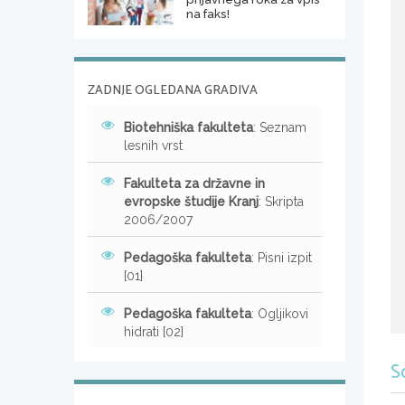
na faks!
ZADNJE OGLEDANA GRADIVA
Biotehniška fakulteta
: Seznam
lesnih vrst
Fakulteta za državne in
evropske študije Kranj
: Skripta
2006/2007
Pedagoška fakulteta
: Pisni izpit
[01]
Pedagoška fakulteta
: Ogljikovi
hidrati [02]
S