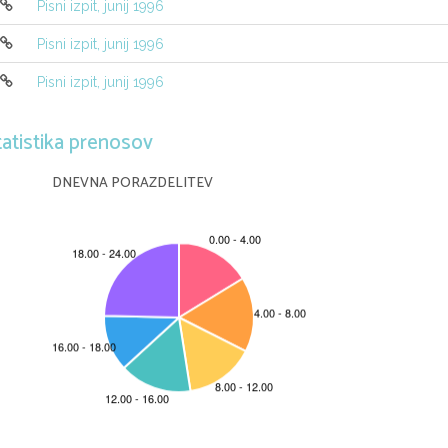
Pisni izpit, junij 1996
−
f
(1)
f
(0)
′
•
∃
Lagrange:
x
, f
(
x
) =
0
0
−
1
0
Pisni izpit, junij 1996
2
dx
∫
5.  Izraˇcunajte integral
.
2
x
(
x
+1)
1
Pisni izpit, junij 1996
2
dx
1
[
∫
•
−
−
=
+ ln(
x
+ 1)
ln
2
x
(
x
+1)
x
1
tatistika prenosov
DNEVNA PORAZDELITEV