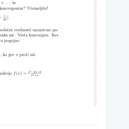
+
...
in
konvergentni?  Utemeljite!
1
|
>
.
2
n
absolutni vrednosti monotono pa-
naka niˇc.  Vrsta konvergira.  Ker
ra pogojno.
,
ko gre
x
proti niˇc.
2
−
x
3
x
+2
unkcije
f
(
x
) =
2
x
+
x
Uporabite ju pri funkciji
f
(
x
) =
in drugega na intervalu [0
,
1].
3
) = 0
, x
=
0
0
2