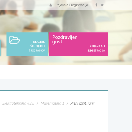
Prijava ali registracija
Pozdravljen
gost
ISKALNIK
ŠTUDIJSKIH
PRIJAVA ALI
PROGRAMOV
REGISTRACIJA
Elektrotehnika (uni)
Matematika 1
Pisni izpit, junij