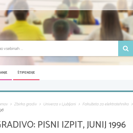
VANJE
ŠTIPENDIJE
omov
Zbirka gradiv
Univerza v Ljubljani
Fakulteta za elektrotehniko
96
GRADIVO:
PISNI IZPIT, JUNIJ 1996