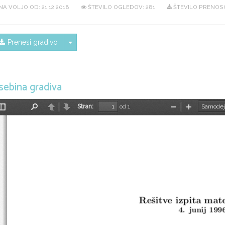
NA VOLJO OD:
21.12.2018
ŠTEVILO OGLEDOV: 281
ŠTEVILO PRENOSO
Skrij/prikaži meni
Prenesi gradivo
sebina gradiva
Stran:
od 1
Preklopi
Najdi
Nazaj
Naprej
Pomanjšaj
Povečaj
stransko
vrstico
Reˇsitve izpita ma
4.  junij 199