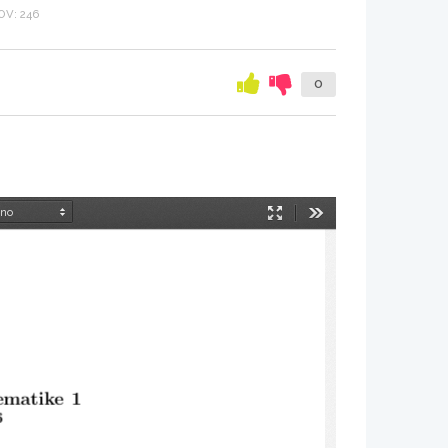
V: 246
0
Način
Orodja
predstavitve
tematike 1
6