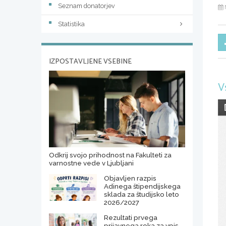
Seznam donatorjev
Statistika
IZPOSTAVLJENE VSEBINE
V
Odkrij svojo prihodnost na Fakulteti za
varnostne vede v Ljubljani
Objavljen razpis
Adinega štipendijskega
sklada za študijsko leto
2026/2027
Rezultati prvega
prijavnega roka za vpis