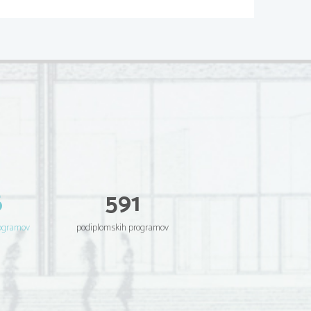
6
591
rogramov
podiplomskih programov