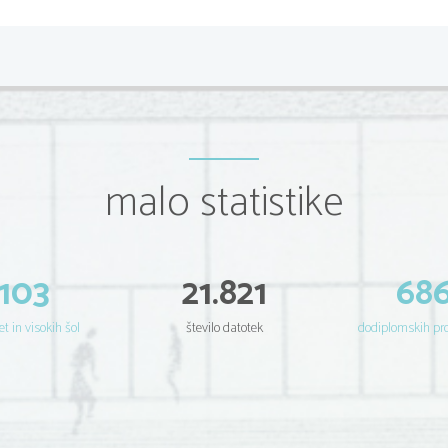
malo statistike
103
21.821
68
et in visokih šol
število datotek
dodiplomskih p