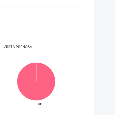
1
−
⇒
=
2
x
=
0
2
2
1
]
−
−
x
=
ln 3
2 ln 2
2
1
VRSTA PRENOSA