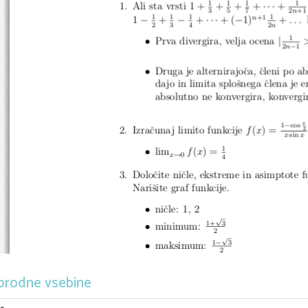
1
1
1
1
···
1.  Ali sta vrsti 1 +
+
+
+
+
3
5
7
2
n
+1
1
1
1
1
n
+1
−
−
···
−
1
+
+
+ (
1)
+
...
2
3
4
2
n
1
•
|
Prva divergira, velja ocena
−
2
n
1
•
Druga je alternirajoˇca, ˇcleni po 
dajo in limita sploˇsnega ˇclena je e
absolutno ne konvergira, konvergi
x
−
1
cos
2.  Izraˇcunaj limito funkcije
f
(
x
) =
2
x
sin
x
1
•
lim
f
(
x
) =
→
x
0
4
3.  Doloˇcite niˇcle, ekstreme in asimptote f
Nariˇsite graf funkcije.
•
niˇcle:  1
,
2
√
1+
3
•
minimum:
2
√
−
1
3
•
maksimum:
2
4.  Navedite Rolleov in Lagrangeov izrek.  
orodne vsebine
2
−
x
3
x
+ 3
,
prvega na intervalu [1
,
2] 
′
•
∃
Rolle:
f
(1) =
f
(2) = 1
,
x
:
f
(
x
0