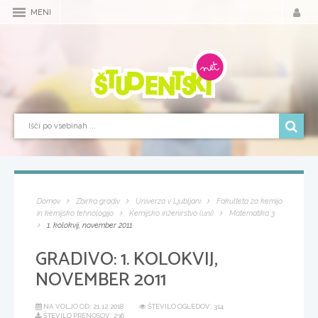
MENI
Domov
Zbirka gradiv
Univerza v Ljubljani
Fakulteta za kemijo
in kemijsko tehnologijo
Kemijsko inženirstvo (uni)
Matematika 3
1. kolokvij, november 2011
GRADIVO:
1. KOLOKVIJ,
NOVEMBER 2011
NA VOLJO OD:
21.12.2018
ŠTEVILO OGLEDOV: 314
ŠTEVILO PRENOSOV: 236