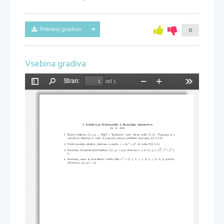
Skrij/prikaži meni
Prenesi gradivo
0
Vsebina gradiva
Stran:
od 1
Preklopi
Najdi
Pomanjšaj
Povečaj
Orodja
stransko
vrstico
1. kolokvij iz Matematike 3, Kemijsko inženirstvo
24. 11. 2011
−
xy
2
e
f
(
x,y
) =
(1
,
2)
1. Razvij funkcijo
v Taylorjevo vrsto okrog točke
.  Pomagaj si z
x
f
(1
.
1
,
1
.
8)
odvodi do vključno 2. reda. S pomočjo razvoja približno izračunaj
.
2
2
z
= 2
x
+
y
T
(0
,
0
,
1)
2. Poišči razdaljo ploskve, določene z enačbo
, do točke
.
√
2
2
≥
≤
≤
≤
f
(
x,y
) =
y
x
0
0
y
x
x
+
y
3. Izračunaj dvojni integral funkcije
po območju
,
,
2
.
2
2
≤
≥
≥
x
+
y
1
x
0
y
0
4. Izračunaj maso in koordinate težišča lika
,
,
, če je gostota
ρ
(
x,y
) =
xy
določena z
.