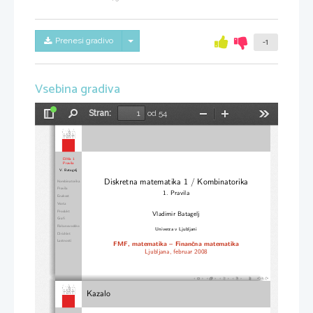
Skrij/prikaži meni
Prenesi gradivo
-1
Vsebina gradiva
Stran:
od 54
Preklopi
Najdi
Pomanjšaj
Povečaj
Orodja
stransko
vrstico
DiMa 1
Pravila
V. Batagelj
Diskretna matematika 1 / Kombinatorika
Kombinatorika
Pravila
1.  Pravila
Enakost
Vsota
Produkt
Vladimir Batagelj
Grafi
Raˇcunovodsko
Univerza v Ljubljani
Dirichlet
Lastnosti
FMF, matematika – Finanˇcna matematika
Ljubljana, februar 2008
1 / 54
Kazalo