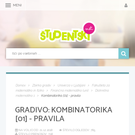
MENI
Domov
Zbirka gradiv
Univerza v Ljubljani
Fakulteta za
matematiko in fiziko
Finančna matematika (uni)
Diskretna
matematika 1
Kombinatorika [01] - pravila
GRADIVO:
KOMBINATORIKA
[01] - PRAVILA
NA VOLJO OD:
21.12.2018
ŠTEVILO OGLEDOV: 785
ŠTEVILO PRENOSOV: 758