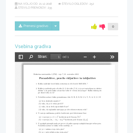
NA VOLJO OD:
21.12.2018
ŠTEVILO OGLEDOV: 252
ŠTEVILO PRENOSOV: 235
Skrij/prikaži meni
Prenesi gradivo
0
Vsebina gradiva
Stran:
od 1
Preklopi
Najdi
Pomanjšaj
Povečaj
Orodja
stransko
vrstico
Diskretna matematika 1 (FM) - vaje 7, 21.  november 2013
Porazdelitve, pravilo vkljuˇcitev in izkljuˇcitev
1.  Koliko razliˇcnih besed lahko sestavimo iz ˇcrk besede BANANA ?
2.  Koliko je razliˇcnih poti od toˇcke (2
,
1) do toˇcke (7
,
4), ˇce je pot sestavljena iz odsekov
dolˇzine 1, ki gredo lahko od zaˇcetne toˇcke le v desno ali navzgor?  Koliko takˇsni poti
gre skozi toˇcko (4
,
3)?
3.  Na koliko naˇcinov lahko permutiramo ˇcrke O, B, Z, O, R, I, L, U, N, A, S, I, J, E
(a)  brez dodatnih omejitev?
(b)  tako, da je A vedno pred Z?
(c)  tako, da ni dveh zaporednih O-jev?
(d)  tako, da soglasniki nastopajo po abecednem vrstnem redu?
4.  V razvoju multinoma poiˇsˇcite koeficiente pred doloˇcenimi ˇcleni:
7
3
3
(a)  v razvoju (
a
+
b
+
c
)
koeficient pred ˇclenom
a
bc
,
13
3
9
−
−
(b)  v razvoju (4
x
3
x
2
x
)
koeficient pred ˇclenom
x
x
x
.
1
2
3
2
1
3
5.  V zgodnjih jutranjih urah pet pivcev ob pultu opazuje zadnjih dvanajst vrˇckov piva.
Na koliko naˇcinov si lahko vrˇcke razdelijo, ˇce
(a)  je v vsakem svoja vrsta piva?
(b)  je v vseh vrˇckih je ista vrsta piva?