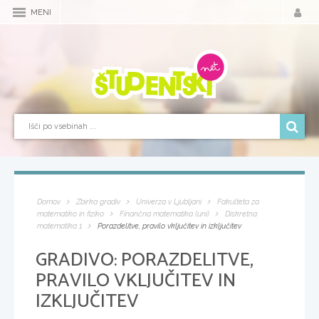
MENI
Domov
Zbirka gradiv
Univerza v Ljubljani
Fakulteta za
matematiko in fiziko
Finančna matematika (uni)
Diskretna
matematika 1
Porazdelitve, pravilo vključitev in izključitev
GRADIVO:
PORAZDELITVE,
PRAVILO VKLJUČITEV IN
IZKLJUČITEV